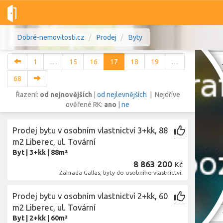
Dobré-nemovitosti.cz
Prodej
Byty
1
…
15
16
17
18
19
…
68
Řazení:
od nejnovějších
|
od nejlevnějších
| Nejdříve
ověřené RK:
ano
|
ne
Vše
Byty
Domy
Pozemky
Prodej bytu v osobním vlastnictví 3+kk, 88
Lokalita
m2 Liberec, ul. Tovární
Lokalita
Lokalita
Byt
|
3+kk
|
88m²
8 863 200
Kč
Cena
Zahrada Gallas, byty do osobního vlastnictví.
Prodej bytu v osobním vlastnictví 2+kk, 60
m2 Liberec, ul. Tovární
Z
Byt
|
2+kk
|
60m²