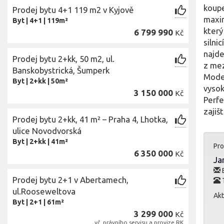
koupe
Prodej bytu 4+1 119 m2 v Kyjově
maxim
Byt
|
4+1
|
119m²
který
6 799 990
Kč
silni
najde
Prodej bytu 2+kk, 50 m2, ul.
z mez
Banskobystrická, Šumperk
Moder
Byt
|
2+kk
|
50m²
vysok
3 150 000
Kč
Perfe
zajiš
Prodej bytu 2+kk, 41 m² – Praha 4, Lhotka,
ulice Novodvorská
Byt
|
2+kk
|
41m²
Pro
6 350 000
Kč
Ja
E
Prodej bytu 2+1 v Abertamech,
ul.Rooseweltova
Akt
Byt
|
2+1
|
61m²
3 299 000
Kč
vč. právního servisu a provize RK