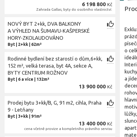
6 198 800
Kč
Prod
Zahrada Gallas, byty do osobního vlastnictví.
NOVÝ BYT 2+kk, DVA BALKONY
Exklu
A VÝHLED NA ŠUMAVU-KAŠPERSKÉ
prázd
HORY-ZKOLAUDOVÁNO
píseč
Byt
|
2+kk
|
62m²
o cel
ideál
Rodinné bydlení bez starostí o dům,6+kk,
Inter
152 m², velká terasa, byt 4A, sekce A,
kuchy
BYTY CENTRUM ROŽNOV
a jíd
Byt
|
6 a více
|
132m²
decen
13 900 000
Kč
rohov
hlavn
Prodej bytu 3+kk/B, G, 91 m2, cihla, Praha
motiv
9 - Letňany
lůžky
Byt
|
3+kk
|
91m²
slunc
13 400 000
Kč
apart
cena včetně provize a kompletního právního servisu
mater