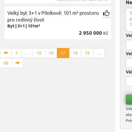
Ne
Velký byt 3+1 v Pilníkově: 101 m² prostoru
pro rodinný život
Byt
|
3+1
|
101m²
2 950 000
Kč
Va
1
…
15
16
17
18
19
…
Vaš
68
Váš
Ode
aby
Pol