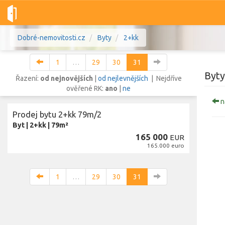
Dobré-nemovitosti.cz
Byty
2+kk
1
…
29
30
31
Byty
Řazení:
od nejnovějších
|
od nejlevnějších
| Nejdříve
ověřené RK:
ano
|
ne
n
Vše
Byty
Domy
Pozemky
Prodej bytu 2+kk 79m/2
Byt
|
2+kk
|
79m²
165 000
Lokalita
EUR
165.000 euro
Lokalita
Lokalita
Cena
1
…
29
30
31
Z