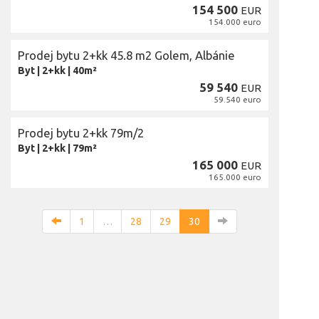
154 500
EUR
154.000 euro
Prodej bytu 2+kk 45.8 m2 Golem, Albánie
Byt
|
2+kk
|
40m²
59 540
EUR
59.540 euro
Prodej bytu 2+kk 79m/2
Byt
|
2+kk
|
79m²
165 000
EUR
165.000 euro
1
…
28
29
30