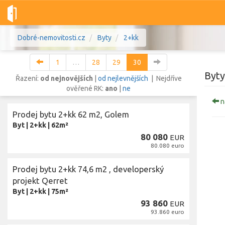
Dobré-nemovitosti.cz
Byty
2+kk
1
…
28
29
30
Byty
Řazení:
od nejnovějších
|
od nejlevnějších
| Nejdříve
ověřené RK:
ano
|
ne
n
Vše
Byty
Domy
Pozemky
Prodej bytu 2+kk 62 m2, Golem
Byt
|
2+kk
|
62m²
80 080
Lokalita
EUR
80.080 euro
Lokalita
Lokalita
Cena
Prodej bytu 2+kk 74,6 m2 , developerský
projekt Qerret
Byt
|
2+kk
|
75m²
93 860
EUR
Z
93.860 euro