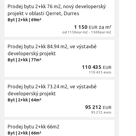
Prodej bytu 2+kk 76 m2, nový developerský
projekt v oblasti Qerret, Durres
Byt
|
2+kk
|
69m²
1 150
za m²
EUR
od 1150eur m2 - 1500eur m2
Prodej bytu 2+kk 84.94 m2, ve výstavbě
developerský projekt
Byt
|
2+kk
|
77m²
110 435
EUR
110.435 euro
Prodej bytu 2+kk 73.24 m2, ve výstavbě
developerský projekt
Byt
|
2+kk
|
64m²
95 212
EUR
95.212 euro
Prodej bytu 2+kk 66m2
Byt
|
2+kk
|
66m²