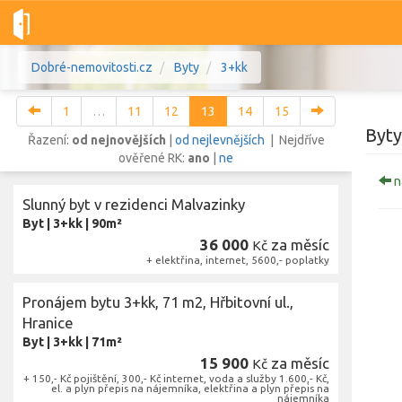
Dobré-nemovitosti.cz
Byty
3+kk
1
…
11
12
13
14
15
Byty
Řazení:
od nejnovějších
|
od nejlevnějších
| Nejdříve
ověřené RK:
ano
|
ne
n
Vše
Byty
Domy
Pozemky
Slunný byt v rezidenci Malvazinky
Byt
|
3+kk
|
90m²
36 000
za měsíc
Lokalita
Kč
+ elektřina, internet, 5600,- poplatky
Lokalita
Lokalita
Cena
Pronájem bytu 3+kk, 71 m2, Hřbitovní ul.,
Hranice
Byt
|
3+kk
|
71m²
15 900
za měsíc
Kč
Z
+ 150,- Kč pojištění, 300,- Kč internet, voda a služby 1.600,- Kč,
el. a plyn přepis na nájemníka, elektřina a plyn přepis na
nájemníka