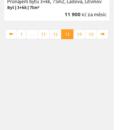
Pronájem bytu 3+kk, 75m2, Ladova, Litvínov
Byt
|
3+kk
|
75m²
11 900
za měsíc
Kč
1
…
11
12
13
14
15