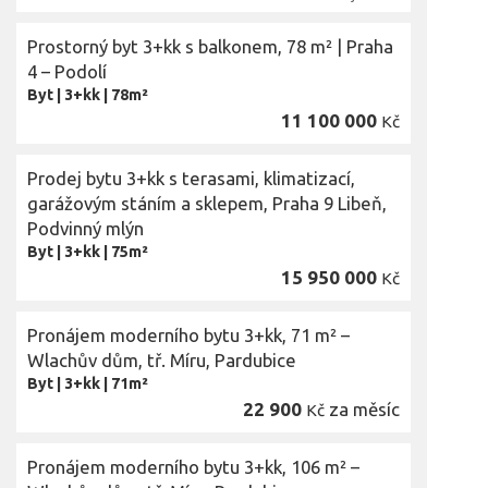
Prostorný byt 3+kk s balkonem, 78 m² | Praha
4 – Podolí
Byt
|
3+kk
|
78m²
11 100 000
Kč
Prodej bytu 3+kk s terasami, klimatizací,
garážovým stáním a sklepem, Praha 9 Libeň,
Podvinný mlýn
Byt
|
3+kk
|
75m²
15 950 000
Kč
Pronájem moderního bytu 3+kk, 71 m² –
Wlachův dům, tř. Míru, Pardubice
Byt
|
3+kk
|
71m²
22 900
za měsíc
Kč
Pronájem moderního bytu 3+kk, 106 m² –