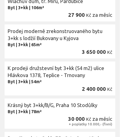
Wlachův dům, tř. Míru, Pardubice
Byt
|
3+kk
|
106m²
27 900
za měsíc
Kč
Prodej moderně zrekonstruovaného bytu
3+kk s lodžií Bukovany u Kyjova
Byt
|
3+kk
|
65m²
3 650 000
Kč
K prodeji družstevní byt 3+kk (54 m2) ulice
Hlávkova 1378, Teplice - Trnovany
Byt
|
3+kk
|
54m²
2 400 000
Kč
Krásný byt 3+kk/B/G, Praha 10 Stodůlky
Byt
|
3+kk
|
78m²
30 000
za měsíc
Kč
+ poplatky 10.000,- (fixní)