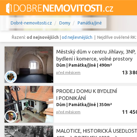
Dobré-nemovitosti.cz
Domy
Památka/jiné
Řazení:
od nejnovějších
|
od nejlevnějších
| Nejdříve ověřené RK
Městský dům v centru Jihlavy, 3NP,
bydlení i komerce, volné prostory
Dům
|
Památka/jiné
|
490m²
Vše
Byty
Domy
Pozemky
13 38
před měsícem
Lokalita
Lokalita
Lokalita
PRODEJ DOMU K BYDLENÍ
I PODNIKÁNÍ
Cena
Dům
|
Památka/jiné
|
350m²
11 45
před měsícem
MALOTICE, HISTORICKÁ USEDLOS