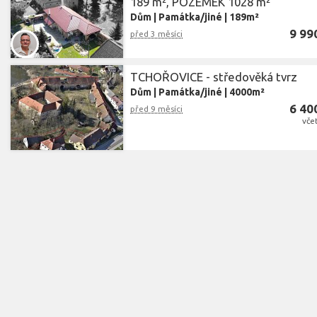
189 m², POZEMEK 1028 m²
Dům
|
Památka/jiné
|
189m²
9 99
před 3 měsíci
TCHOŘOVICE - středověká tvrz
Dům
|
Památka/jiné
|
4000m²
6 40
před 9 měsíci
vče