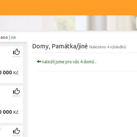
:
ano
|
ne
Domy, Památka/jiné
Nalezeno 4 výsledků
nalezli jsme pro vás 4 domů .
Komerční
Ostatní
0 000
Kč
Prodej i pronájem
Typ
Památka/jiné
Typ
0 000
Kč
Zobrazit
931
domů
T