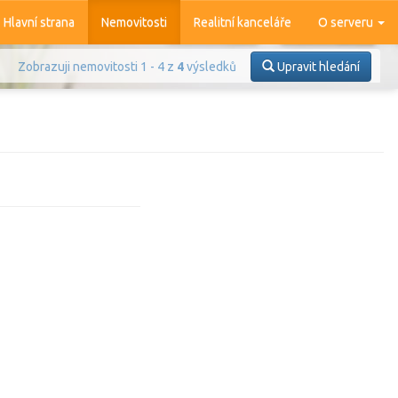
Hlavní strana
Nemovitosti
Realitní kanceláře
O serveru
Zobrazuji nemovitosti 1 - 4 z
4
výsledků
Upravit hledání
Prodej
Pronájem