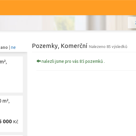
Pozemky, Komerční
Nalezeno 85 výsledků
:
ano
|
ne
m²,
nalezli jsme pro vás 85 pozemků .
Komerční
Ostatní
Prodej i pronájem
Typ
Komerční
Typ
 m²,
Zobrazit
797
pozemků
6 000
Kč