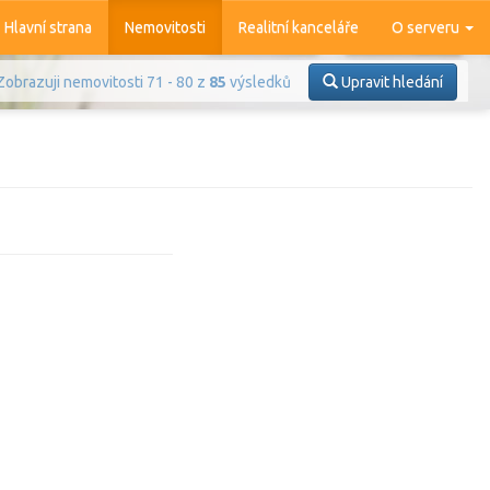
Hlavní strana
Nemovitosti
Realitní kanceláře
O serveru
Zobrazuji nemovitosti 71 - 80 z
85
výsledků
Upravit hledání
Prodej
Pronájem