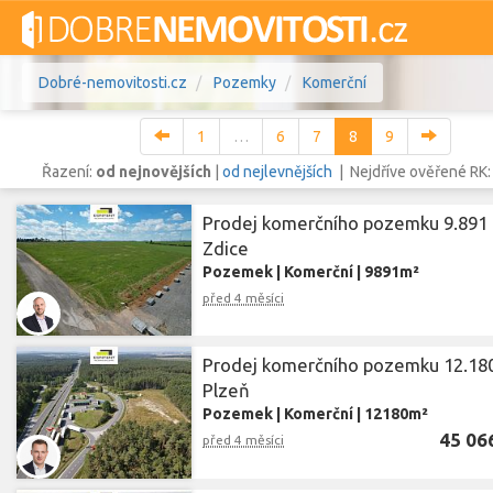
Dobré-nemovitosti.cz
Pozemky
Komerční
1
…
6
7
8
9
Řazení:
od nejnovějších
|
od nejlevnějších
| Nejdříve ověřené RK
Prodej komerčního pozemku 9.891 
Vše
Byty
Domy
Pozemky
Zdice
Pozemek
|
Komerční
|
9891m²
Lokalita
Lokalita
před 4 měsíci
Lokalita
Cena
Prodej komerčního pozemku 12.180
Plzeň
Pozemek
|
Komerční
|
12180m²
45 06
před 4 měsíci