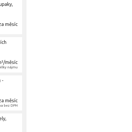
upaky,
za měsíc
ích
m²/měsíc
délky nájmu
 -
za měsíc
na bez DPH
ly,