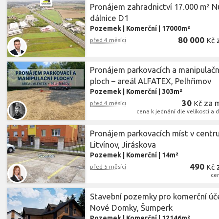
Pronájem zahradnictví 17.000 m² N
dálnice D1
Pozemek
|
Komerční
|
17000m²
80 000
Kč
před 4 měsíci
Pronájem parkovacích a manipulačn
ploch – areál ALFATEX, Pelhřimov
Pozemek
|
Komerční
|
303m²
30
za 
Kč
před 4 měsíci
cena k jednání dle velikosti a 
Pronájem parkovacích míst v centru
Litvínov, Jiráskova
Pozemek
|
Komerční
|
14m²
490
Kč
před 5 měsíci
ce
Stavební pozemky pro komerční úče
Nové Domky, Šumperk
Pozemek
|
Komerční
|
12146m²