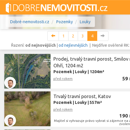
Dobré-nemovitosti.cz
Pozemky
Louky
1
2
3
4
Řazení:
od nejnovějších
|
od nejlevnějších
| Nejdříve ověřené RK
Prodej, trvalý travní porost, Smilov
Vše
Byty
Domy
Pozemky
Ohří, 1204 m2
Pozemek
|
Louky
|
1204m²
Lokalita
59
Lokalita
před rokem
Lokalita
Cena
Trvalý travní porost, Katov
Pozemek
|
Louky
|
557m²
před rokem
190
Majitel si vyhrazuje právo vybrat si zájemce na 
zvolený