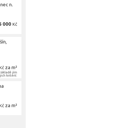
nec n.
6 000
Kč
šín,
za m²
Kč
základě jím
ch kritérií.
na
za m²
Kč