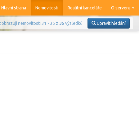
Hlavní strana
Nemovitosti
Realitní kanceláře
O serveru
Zobrazuji nemovitosti 31 - 35 z
35
výsledků
Upravit hledání
Prodej
Pronájem