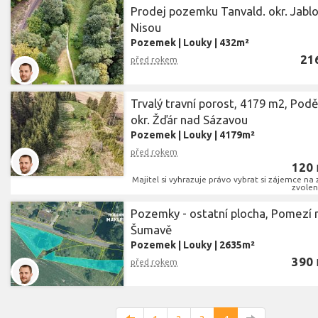
Prodej pozemku Tanvald. okr. Jablo
Nisou
Pozemek
|
Louky
|
432m²
21
před rokem
Trvalý travní porost, 4179 m2, Podě
okr. Žďár nad Sázavou
Pozemek
|
Louky
|
4179m²
před rokem
120
Majitel si vyhrazuje právo vybrat si zájemce na 
zvolený
Pozemky - ostatní plocha, Pomezí 
Šumavě
Pozemek
|
Louky
|
2635m²
390
před rokem