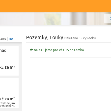
Pozemky, Louky
Nalezeno 35 výsledků
:
ano
|
ne
 nad
nalezli jsme pro vás 35 pozemků .
Komerční
Ostatní
za m²
Kč
Prodej i pronájem
Typ
Louky
Typ
Zobrazit
797
pozemků
za m²
Kč
základě jím
ch kritérií.