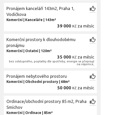
Pronájem kanceláří 143m2, Praha 1,
Vodičkova
Komerční
|
Kanceláře
|
143m²
39 000
za měsíc
Kč
Komerční prostory k dlouhodobému
pronájmu
Komerční
|
Ostatní
|
120m²
35 000
za měsíc
Kč
bez odstupného, poplatky dle spotřeby, energie se přepisují
na nájemce,
Pronájem nebytového prostoru
Komerční
|
Obchodní prostory
|
68m²
50 000
za měsíc
Kč
Ordinace/obchodní prostory 85 m2, Praha
Smíchov
Komerční
|
Ordinace
|
85m²