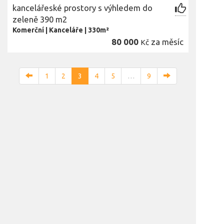
kancelářeské prostory s výhledem do
zeleně 390 m2
Komerční
|
Kanceláře
|
330m²
80 000
za měsíc
Kč
1
2
3
4
5
…
9