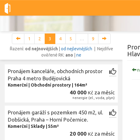
Dobré-nemovitosti.cz
obec Praha, okres Hlavní město Praha, Hl
1
2
3
4
5
…
9
Pron
Řazení:
od nejnovějších
|
od nejlevnějších
| Nejdříve
Hlav
ověřené RK:
ano
|
ne
Vše
Byty
Domy
Pozemky
n
Pronájem kanceláře, obchodních prostor
Praha 4 metro Budějovická
Komerční
|
Obchodní prostory
|
164m²
Lokalita
Lokalita
40 000
za měsíc
Kč
obec Praha
,
okres Hlavní město Praha, Hlavní město Praha
+energie (el., voda, plyn)
Cena
Pronájem garáží s pozemkem 450 m2, ul.
Dobšická, Praha – Horní Počernice.
Komerční
|
Sklady
|
55m²
Zobr
20 000
za měsíc
Kč