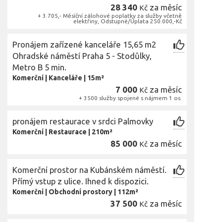
28 340
za měsíc
Kč
+ 3.705,- Měsíční zálohové poplatky za služby včetně
elektřiny, Odstupné/Úplata 250.000,-Kč
Pronájem zařízené kanceláře 15,65 m2
Ohradské náměstí Praha 5 - Stodůlky,
Metro B 5 min.
Komerční
|
Kanceláře
|
15m²
7 000
za měsíc
Kč
+ 3500 služby spojené s nájmem 1 os.
pronájem restaurace v srdci Palmovky
Komerční
|
Restaurace
|
210m²
85 000
za měsíc
Kč
Komerční prostor na Kubánském náměstí.
Přímý vstup z ulice. Ihned k dispozici.
Komerční
|
Obchodní prostory
|
112m²
37 500
za měsíc
Kč