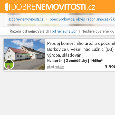
Dobré-nemovitosti.cz
obec Borkovice, okres Tábor, Jihočeský k
Řazení:
od nejnovějších
|
od nejlevnějších
| Nejdříve ověřené RK
Prodej komerčního areálu s poze
Borkovice u Veselí nad Lužnicí (D3) 
výroba, skladování, ..
Vše
Byty
Domy
Pozemky
Komerční
|
Zemědělský
|
1469m²
3 99
před rokem
Lokalita
obec Borkovice
,
okres Tábor, Ji
Lokalita
Cena