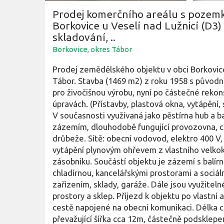
Prodej komerčního areálu s poze
Borkovice u Veselí nad Lužnicí (D3) 
skladování, ..
Borkovice, okres Tábor
Prodej zemědělského objektu v obci Borkovic
Tábor. Stavba (1469 m2) z roku 1958 s původn
pro živočišnou výrobu, nyní po částečné rekon
úpravách. (Přístavby, plastová okna, vytápění, sk
V současnosti využívaná jako pěstírna hub a ba
zázemím, dlouhodobě fungující provozovna, 
drůbeže. Sítě: obecní vodovod, elektro 400 V, 
vytápění plynovým ohřevem z vlastního velko
zásobníku. Součástí objektu je zázemí s balírn
chladírnou, kancelářskými prostorami a sociál
zařízením, sklady, garáže. Dále jsou využiteln
prostory a sklep. Příjezd k objektu po vlastní 
cestě napojené na obecní komunikaci. Délka c
převažující šířka cca 12m, částečně podsklepe