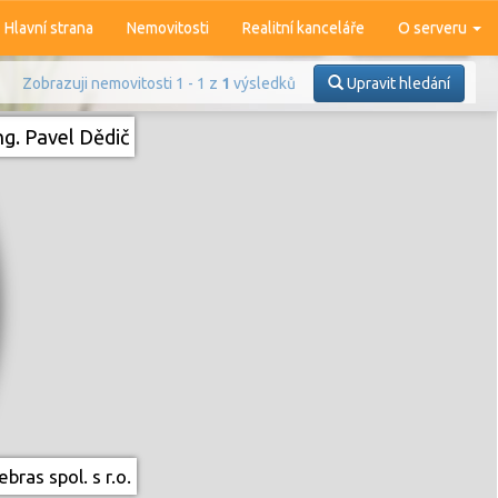
Hlavní strana
Nemovitosti
Realitní kanceláře
O serveru
Zobrazuji nemovitosti 1 - 1 z
1
výsledků
Upravit hledání
ng. Pavel Dědič
Prodej
Pronájem
bras spol. s r.o.