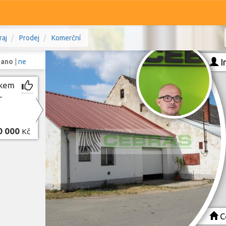
raj
Prodej
Komerční
I
:
ano
|
ne
mkem
-
Komerční
Ostatní
0 000
Kč
hočeský kraj
Prodej i pronájem
Typ
Typ
Zobrazit
1 240
nemovitostí
Ce