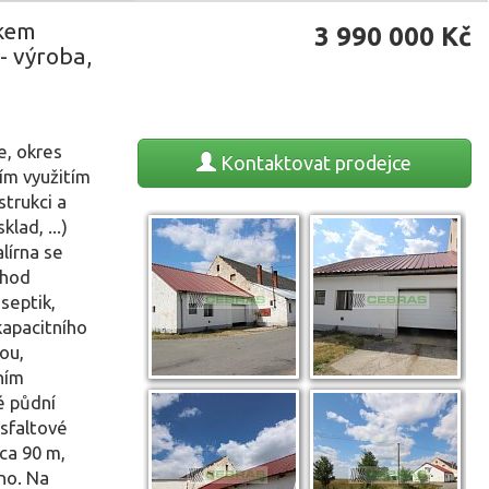
mkem
3 990 000
Kč
- výroba,
e, okres
Kontaktovat
prodejce
ím využitím
strukci a
lad, ...)
lírna se
chod
septik,
kapacitního
ou,
ním
é půdní
asfaltové
ca 90 m,
no. Na