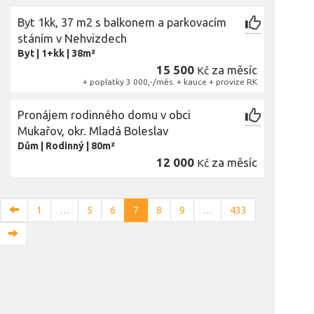
Byt 1kk, 37 m2 s balkonem a parkovacím
stáním v Nehvizdech
Byt
|
1+kk
|
38m²
15 500
za měsíc
Kč
+ poplatky 3 000,-/měs. + kauce + provize RK
Pronájem rodinného domu v obci
Mukařov, okr. Mladá Boleslav
Dům
|
Rodinný
|
80m²
12 000
za měsíc
Kč
1
…
5
6
7
8
9
…
433