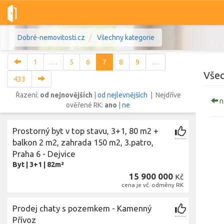
Dobré-nemovitosti.cz
Všechny kategorie
1
…
5
6
7
8
9
…
Všec
433
Řazení:
od nejnovějších
|
od nejlevnějších
| Nejdříve
n
ověřené RK:
ano
|
ne
Vše
Byty
Domy
Pozemky
Prostorný byt v top stavu, 3+1, 80 m2 +
Lokalita
balkon 2 m2, zahrada 150 m2, 3.patro,
Lokalita
Lokalita
Praha 6 - Dejvice
Byt
|
3+1
|
82m²
Cena
15 900 000
Kč
cena je vč. odměny RK
Prodej chaty s pozemkem - Kamenný
Přívoz