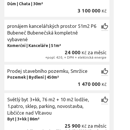
Dům
|
Chata
|
30m²
3 100 000
Kč
pronájem kancelářských prostor 51m2 P6
Bubeneč Bubenečská kompletně
vybavené
Komerční
|
Kanceláře
|
51m²
24 000
za měsíc
Kč
+popl. 420, + DPH + elektrická energie
Prodej stavebního pozemku, Smržice
Pozemek
|
Bydlení
|
450m²
1 470 000
Kč
Světlý byt 3+kk, 76 m2 + 10 m2 lodžie,
1.patro, sklep, parking, novostavba,
Libčičce nad Vltavou
Byt
|
3+kk
|
86m²
25 900
za měsíc
Kč