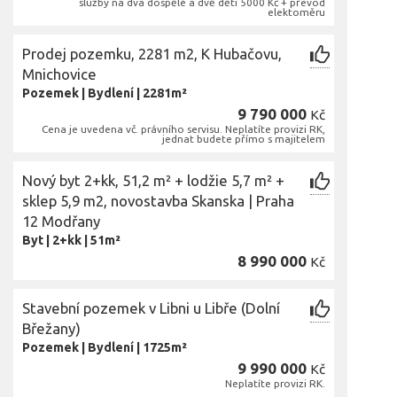
služby na dva dospělé a dvě děti 5000 Kč + převod
elektoměru
Prodej pozemku, 2281 m2, K Hubačovu,
Mnichovice
Pozemek
|
Bydlení
|
2281m²
9 790 000
Kč
Cena je uvedena vč. právního servisu. Neplatíte provizi RK,
jednat budete přímo s majitelem
Nový byt 2+kk, 51,2 m² + lodžie 5,7 m² +
sklep 5,9 m2, novostavba Skanska | Praha
12 Modřany
Byt
|
2+kk
|
51m²
8 990 000
Kč
Stavební pozemek v Libni u Libře (Dolní
Břežany)
Pozemek
|
Bydlení
|
1725m²
9 990 000
Kč
Neplatíte provizi RK.