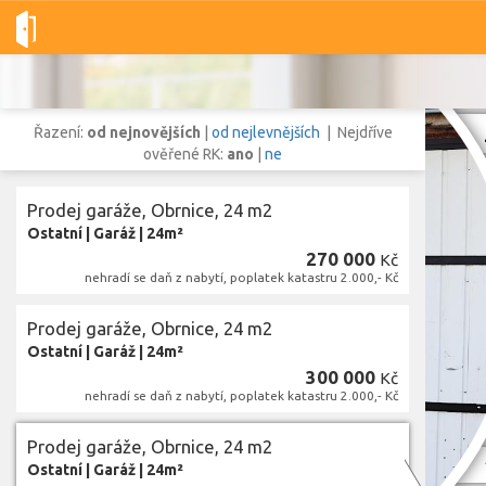
Dobré-nemovitosti.cz
obec Obrnice, okres Most, Ústecký kraj
Řazení:
od nejnovějších
|
od nejlevnějších
| Nejdříve
ověřené RK:
ano
|
ne
Prodej garáže, Obrnice, 24 m2
Vše
Byty
Domy
Pozemky
Ostatní
|
Garáž
|
24m²
270 000
Kč
nehradí se daň z nabytí, poplatek katastru 2.000,- Kč
Lokalita
Lokalita
obec Obrnice
,
okres Most, Ústecký kraj
Prodej garáže, Obrnice, 24 m2
Ostatní
|
Garáž
|
24m²
Cena
300 000
Kč
nehradí se daň z nabytí, poplatek katastru 2.000,- Kč
Prodej garáže, Obrnice, 24 m2
Zob
Ostatní
|
Garáž
|
24m²