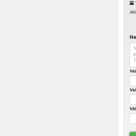
Akt
Ne
Va
Vaš
Váš