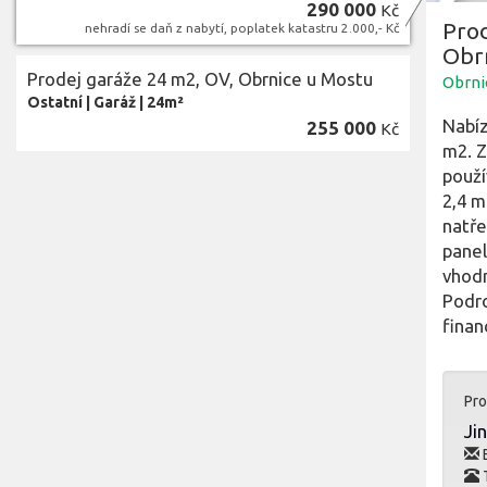
290 000
Kč
Prod
nehradí se daň z nabytí, poplatek katastru 2.000,- Kč
Obr
Prodej garáže 24 m2, OV, Obrnice u Mostu
Obrni
Ostatní
|
Garáž
|
24m²
Nabíz
255 000
Kč
m2. Z
použí
2,4 m
natře
panel
vhodn
Podro
finan
Pro
Ji
E