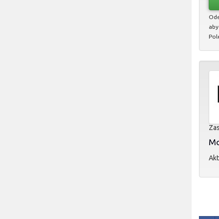
Ode
aby
Pol
Zas
Mol
Akt