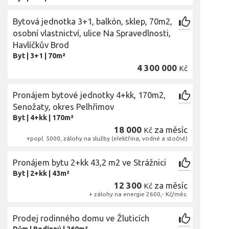
Bytová jednotka 3+1, balkón, sklep, 70m2,
osobní vlastnictví, ulice Na Spravedlnosti,
Havlíčkův Brod
Byt
|
3+1
|
70m²
4 300 000
Kč
Pronájem bytové jednotky 4+kk, 170m2,
Senožaty, okres Pelhřimov
Byt
|
4+kk
|
170m²
18 000
za měsíc
Kč
+popl. 5000, zálohy na služby (elektřina, vodné a stočné)
Pronájem bytu 2+kk 43,2 m2 ve Strážnici
Byt
|
2+kk
|
43m²
12 300
za měsíc
Kč
+ zálohy na energie 2600,- Kč/měs.
Prodej rodinného domu ve Žluticích