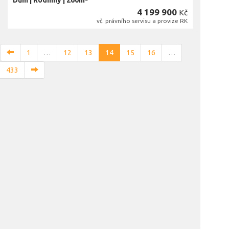
Dům
|
Rodinný
|
260m²
4 199 900
Kč
vč. právního servisu a provize RK
1
…
12
13
14
15
16
…
433