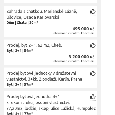
Zahrada s chatkou, Mariánské Lázně,
Úšovice, Osada Karlovarská
Dům
|
Chata
|
20m²
495 000
Kč
informace v realitní kanceláři
Prodej, byt 2+1, 62 m2, Cheb.
Byt
|
2+1
|
54m²
3 200 000
Kč
informace v realitní kanceláři
Prodej bytové jednotky v družstevní
vlastnictví, 3+kk, 2.podlaží, Karlín, Praha
Byt
|
3+1
|
57m²
Prodej bytová jednotka 4+1
k rekonstrukci, osobní vlastnictví,
77,20m2, lodžie, sklep, ulice Lužická, Humpolec
Byt
|
4+1
|
77m²