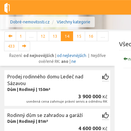
Dobré-nemovitosti.cz
Všechny kategorie
1
…
12
13
14
15
16
…
Všec
433
Řazení:
od nejnovějších
|
od nejlevnějších
| Nejdříve
n
ověřené RK:
ano
|
ne
Vše
Byty
Domy
Pozemky
Prodej rodinného domu Ledeč nad
Lokalita
Sázavou
Lokalita
Lokalita
Dům
|
Rodinný
|
150m²
3 900 000
Kč
Cena
uvedená cena zahrnuje právní servis a odměnu RK
Rodinný dům se zahradou a garáží
Dům
|
Rodinný
|
81m²
4 600 000
Kč