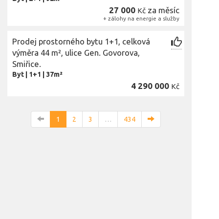
27 000
za měsíc
Kč
+ zálohy na energie a služby
Prodej prostorného bytu 1+1, celková
výměra 44 m², ulice Gen. Govorova,
Smiřice.
Byt
|
1+1
|
37m²
4 290 000
Kč
1
2
3
…
434