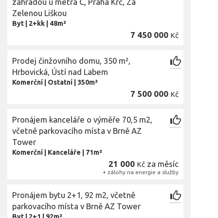
zahradou u metra C, Praha Krč, Za
Zelenou Liškou
Byt
|
2+kk
|
48m²
7 450 000
Kč
Prodej činžovního domu, 350 m²,
Hrbovická, Ústí nad Labem
Komerční
|
Ostatní
|
350m²
7 500 000
Kč
Pronájem kanceláře o výměře 70,5 m2,
včetně parkovacího místa v Brně AZ
Tower
Komerční
|
Kanceláře
|
71m²
21 000
za měsíc
Kč
+ zálohy na energie a služby
Pronájem bytu 2+1, 92 m2, včetně
parkovacího místa v Brně AZ Tower
Byt
|
2+1
|
92m²