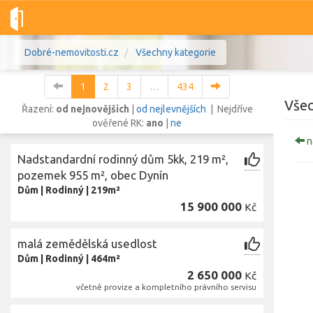
Dobré-nemovitosti.cz
Všechny kategorie
1
2
3
…
434
Všec
Řazení:
od nejnovějších
|
od nejlevnějších
| Nejdříve
ověřené RK:
ano
|
ne
n
Vše
Byty
Domy
Pozemky
Nadstandardní rodinný dům 5kk, 219 m²,
pozemek 955 m², obec Dynín
Dům
|
Rodinný
|
219m²
Lokalita
Lokalita
15 900 000
Kč
Lokalita
Cena
malá zemědělská usedlost
Dům
|
Rodinný
|
464m²
2 650 000
Kč
včetně provize a kompletního právního servisu