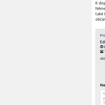
K dis
Němec
také 
občan
Pro
Ed
E
T
Akt
Ne