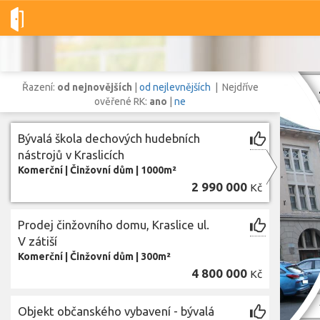
Dobré-nemovitosti.cz
obec Kraslice, okres Sokolov, Karlovarský
Řazení:
od nejnovějších
|
od nejlevnějších
| Nejdříve
ověřené RK:
ano
|
ne
Bývalá škola dechových hudebních
Vše
Byty
Domy
Pozemky
nástrojů v Kraslicích
Komerční
|
Činžovní dům
|
1000m²
2 990 000
Kč
Lokalita
Lokalita
obec Kraslice
,
okres Sokolov, Karlovarský kraj
Prodej činžovního domu, Kraslice ul.
Cena
V zátiší
Komerční
|
Činžovní dům
|
300m²
4 800 000
Kč
Zobr
Objekt občanského vybavení - bývalá