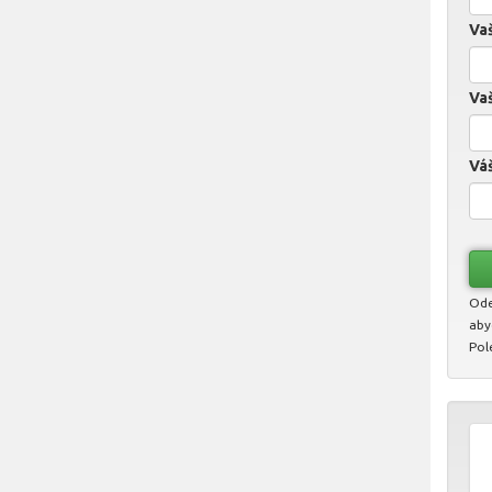
Va
Vaš
Váš
Ode
aby
Pol