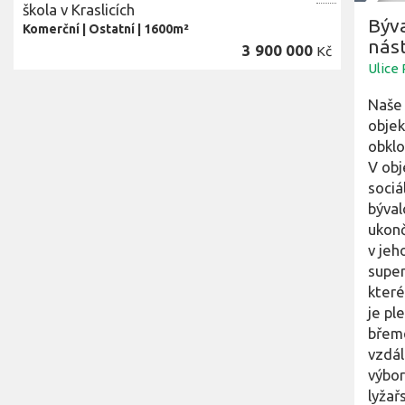
škola v Kraslicích
Býv
Komerční
|
Ostatní
|
1600m²
nást
3 900 000
Kč
Ulice 
Naše 
objek
obklo
V obj
sociá
býval
ukonč
v jeh
super
které
je pl
břeme
vzdál
výbor
lyžař