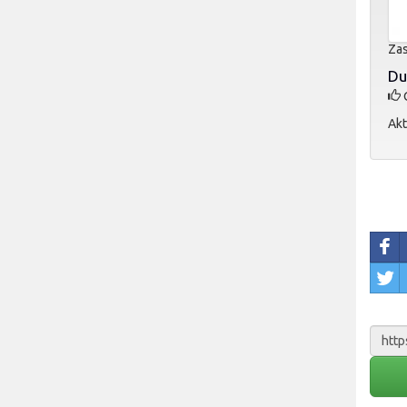
Zas
Du
O
Akt