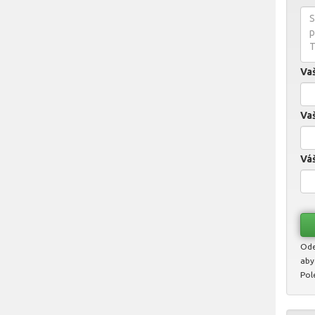
Va
Vaš
Váš
Ode
aby
Pol