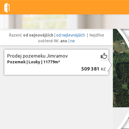
Dobré-nemovitosti.cz
obec Jimramov, okres Žďár nad Sázavou, 
Řazení:
od nejnovějších
|
od nejlevnějších
| Nejdříve
ověřené RK:
ano
|
ne
Prodej pozemeku Jimramov
Vše
Byty
Domy
Pozemky
Pozemek
|
Louky
|
11779m²
509 381
Kč
Lokalita
Lokalita
obec Jimramov
,
okres Žďár nad Sázavou, Kraj Vysočina
Cena
Zo