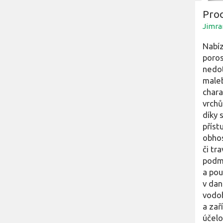
Pro
Jimra
Nabíz
poros
nedot
maleb
chara
vrchů
díky 
příst
obhos
či tr
podmí
a pou
v dan
vodoh
a zař
účelo