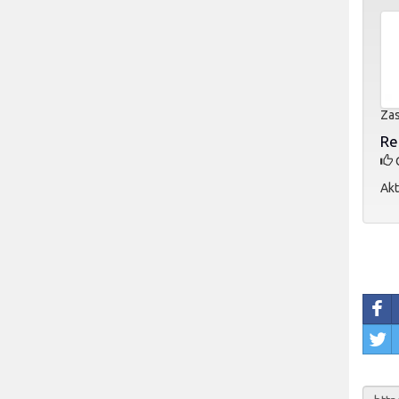
Zas
Re
O
Akt