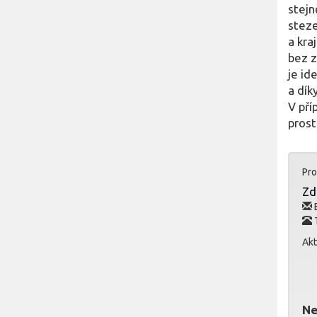
stejn
stez
a kra
bez z
je id
a dík
V pří
prost
Pro
Zd
E
T
Akt
Ne