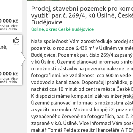
Prodej, stavební pozemek pro kom
využití par.č. 269/4, kú Úsilné, Česk
0 000
Kč
Budějovice
rvisu. Více
Úsilné, okres České Budějovice
máš Pelda.
Naše společnost Vám zprostředkuje prodej s
lné,
pozemku o rozloze 6.439 m² v Úsilném ve mě
Budějovice. Pozemek par. číslo 269/4 zapsaný
v kú Úsilné. Územně plánovací informaci s in
o možnosti zástavby na pozemku naleznete 
0 000
Kč
fotografiemi. Ve vzdálenosti cca 600 m vede 
rvisu. Více
vodovod a kanalizace. Doporučuji prohlídku,
máš Pelda.
nachází cca 10 minut od centra města České 
K dispozici máme kompletní zákres inženýrskýc
Územně plánovací informaci s možnostmi zás
a využití pozemku. Možnost koupě i 2. pozem
vyznačeného červeně na fotografiích, par. č. 
zapsané v k.ú. Úsilné. Více informací Vám posk
makléř Tomáš Pelda z realitní kanceláře A T