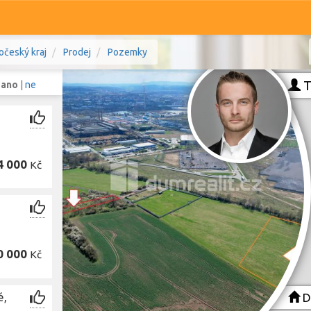
očeský kraj
Prodej
Pozemky
T
:
ano
|
ne
Komerční
Ostatní
4 000
Kč
ice, Jihočeský kraj
Prodej i pronájem
Typ
Typ
0 000
Kč
Zobrazit
798
pozemků
é,
D