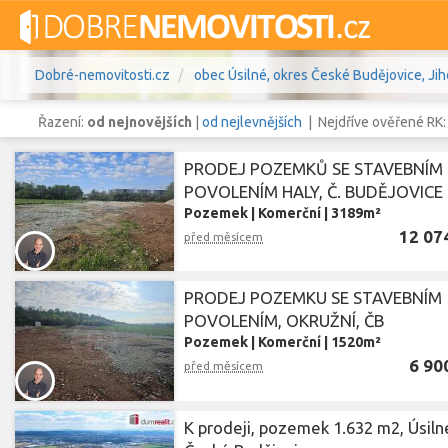
Dobré-nemovitosti.cz
obec Úsilné, okres České Budějovice, Jih
Řazení:
od nejnovějších
|
od nejlevnějších
| Nejdříve ověřené RK
PRODEJ POZEMKŮ SE STAVEBNÍM
POVOLENÍM HALY, Č. BUDĚJOVICE
Pozemek
|
Komerční
|
3189m²
Vše
Byty
Domy
Pozemky
12 07
před měsícem
Lokalita
obec Úsilné
,
okres České Budějov
Lokalita
PRODEJ POZEMKU SE STAVEBNÍM
POVOLENÍM, OKRUŽNÍ, ČB
Cena
Pozemek
|
Komerční
|
1520m²
6 90
před měsícem
K prodeji, pozemek 1.632 m2, Úsiln