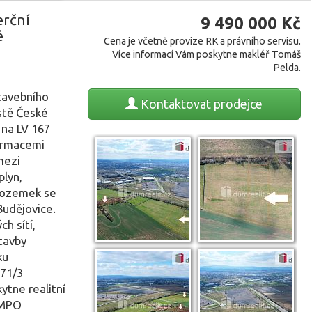
erční
9 490 000
Kč
é
Cena je včetně provize RK a právního servisu.
Více informací Vám poskytne makléř Tomáš
Pelda.
tavebního
Kontaktovat
prodejce
stě České
 na LV 167
formacemi
mezi
plyn,
 pozemek se
Budějovice.
h sítí,
tavby
ku
271/3
ytne realitní
EMPO