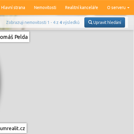
Hlavní strana
Nemovitosti
Realitní kanceláře
O serveru
Zobrazuji nemovitosti 1 - 4 z
4
výsledků
Upravit hledání
omáš Pelda
Prodej
Pronájem
umrealit.cz