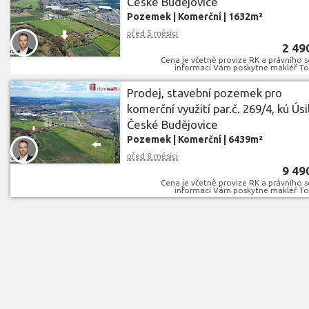
České Budějovice
Pozemek
|
Komerční
|
1632m²
před 5 měsíci
2 49
Cena je včetně provize RK a právního se
informací Vám poskytne makléř To
Prodej, stavební pozemek pro
komerční využití par.č. 269/4, kú Úsi
České Budějovice
Pozemek
|
Komerční
|
6439m²
před 8 měsíci
9 49
Cena je včetně provize RK a právního se
informací Vám poskytne makléř To