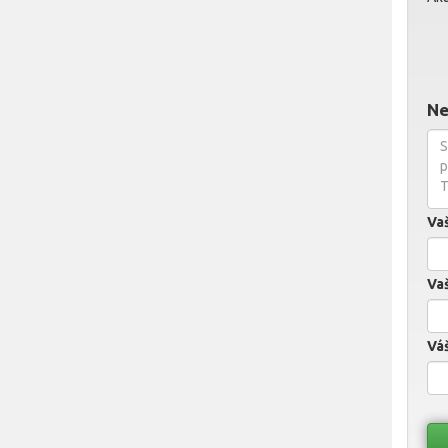
Ne
Va
Vaš
Váš