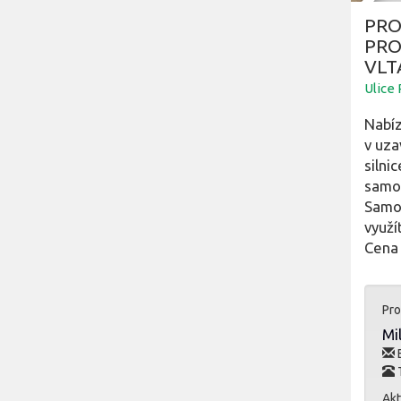
PR
PRO
VLT
Ulice
Nabíz
v uza
silni
samos
Samos
využí
Cena 
Pro
Mi
E
T
Akt