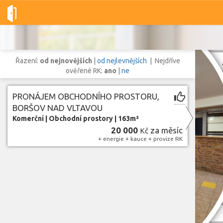
Dobré-nemovitosti.cz
obec Boršov nad Vltavou, okres České Bu
Řazení:
od nejnovějších
|
od nejlevnějších
| Nejdříve
ověřené RK:
ano
|
ne
PRONÁJEM OBCHODNÍHO PROSTORU,
Vše
Byty
Domy
Pozemky
BORŠOV NAD VLTAVOU
Komerční
|
Obchodní prostory
|
163m²
20 000
za měsíc
Kč
Lokalita
+ energie + kauce + provize RK
Lokalita
obec Boršov nad Vltavou
,
okres České Budějovice, Jihočeský kraj
Cena
Zobr