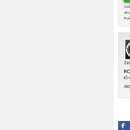
Ode
aby
Pol
Zas
RO
O
Akt