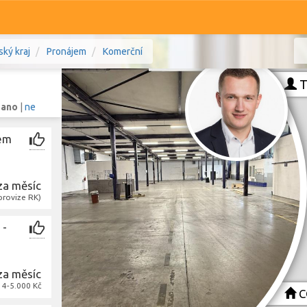
ký kraj
Pronájem
Komerční
T
:
ano
|
ne
ném
Komerční
Ostatní
za měsíc
homoravský kraj
Prodej i pronájem
provize RK)
Typ
Typ
 -
Zobrazit
1 243
nemovitostí
za měsíc
a 4-5.000 Kč
C