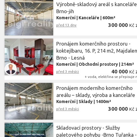
Výrobně-skladový areál s kanceláře
Brno-jih
Komerční
|
Kanceláře
|
600m²
300 000
Kč
před 13 dny
Pronájem komerčního prostoru -
koktejlbaru, 16. P, 214 m2, Majdalen
Brno - Lesná
Komerční
|
Obchodní prostory
|
214m²
40 000
Kč
před 3 měsíci
+ voda, elektřina se přepisuje
Pronájem moderního komerčního
areálu – sklady, výroba a kanceláře
Komerční
|
Sklady
|
1400m²
300 000
Kč
před 3 měsíci
Skladovací prostory - Služby
paletového pohybu -Brno Tuřanka -