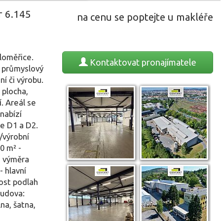
r 6.145
na cenu se poptejte u makléře
loměřice.
Kontaktovat
pronajímatele
e průmyslový
í či výrobu.
 plocha,
. Areál se
nabízí
e D1 a D2.
/výrobní
0 m² -
á výměra
- hlavní
ost podlah
budova:
lna, šatna,