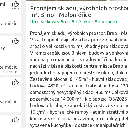
mi |
Pronájem skladu, výrobních prosto
m², Brno - Maloměřice
Ulice Kulkova v Brnu; Brně, okres Brno-město
za měsíc
Pronájem skladu, výrobních prostor, Brno - Ma
V zastoupení majitele a bez provize nabízím
areál o velikosti 6145 m², vhodný pro skladován
ky,
V rámci areálu jsou 3 hlavní budovy a venkovní
vhodná pro manipulaci, skladování či parkování
nachází v těsné blízkosti centra města Brno a 
za měsíc
jednoduché napojení na městský okruh, dálnic
 na nájemce
Zastavěná plocha: 6 145 m² - hlavní skladovací
budova: 4320 m² - administrativní budova: 130
samostatný nevytápěný sklad: 450 m² Celkov
pozemku: cca 14 000 m² - k dispozici Q3/2025 
za měsíc
budova obsahuje kancelářský vestavek - nosn
10 t/m² - hydraulické rampy - administrativní 
kancelářské a sociální zázemí, ruční dílny, jíde
vybavená kuchyňka - dostatek manipulačních