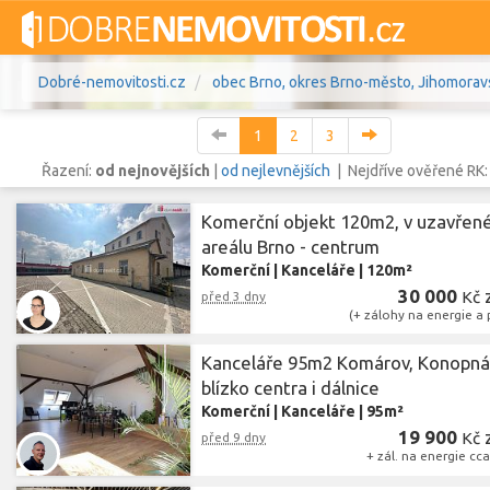
Dobré-nemovitosti.cz
obec Brno, okres Brno-město, Jihomoravs
1
2
3
Řazení:
od nejnovějších
|
od nejlevnějších
| Nejdříve ověřené RK
Komerční objekt 120m2, v uzavře
Vše
Byty
Domy
Pozemky
areálu Brno - centrum
Komerční
|
Kanceláře
|
120m²
Lokalita
30 000
obec Brno
,
Kč
před 3 dny
okres Brno-město, Ji
Lokalita
(+ zálohy na energie a 
Cena
Kanceláře 95m2 Komárov, Konopná
blízko centra i dálnice
Komerční
|
Kanceláře
|
95m²
19 900
Kč
před 9 dny
+ zál. na energie cc