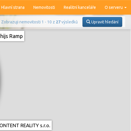
Hlavní strana
Nemovitosti
Realitní kanceláře
O serveru
Zobrazuji nemovitosti 1 - 10 z
27
výsledků
Upravit hledání
hijs Ramp
Prodej
Pronájem
ONTENT REALITY s.r.o.