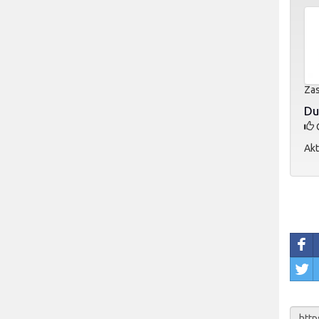
Zas
Du
O
Akt