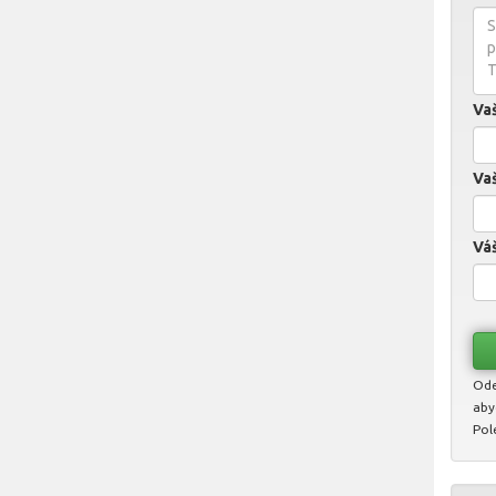
Va
Vaš
Váš
Ode
aby
Pol