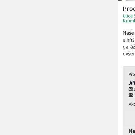
Prod
Ulice 
Krum
Naše 
u hři
garáž
ovšem
Pro
Jiř
E
T
Akt
Ne