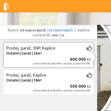
Dobré-nemovitosti.cz
obec Kaplice, okres Český Krumlov, Jihoč
Řazení:
od nejnovějších
|
od nejlevnějších
| Nejdříve
ověřené RK:
ano
|
ne
Prodej, garáž, SNP, Kaplice
Vše
Byty
Domy
Pozemky
Ostatní
|
Garáž
|
22m²
600 000
Kč
Cena včetně právního servisu a provize RK.
Lokalita
Lokalita
obec Kaplice
,
okres Český Krumlov, Jihočeský kraj
Prodej, garáž, Kaplice
Ostatní
|
Garáž
|
18m²
Cena
500 000
Kč
Cena včetně právního servisu a provize RK.
Zob