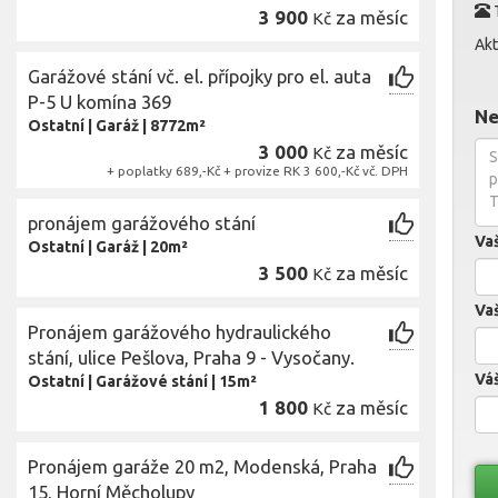
T
3 900
za měsíc
Kč
Akt
Garážové stání vč. el. přípojky pro el. auta
P-5 U komína 369
Ne
Ostatní
|
Garáž
|
8772m²
3 000
za měsíc
Kč
+ poplatky 689,-Kč + provize RK 3 600,-Kč vč. DPH
pronájem garážového stání
Va
Ostatní
|
Garáž
|
20m²
3 500
za měsíc
Kč
Vaš
Pronájem garážového hydraulického
stání, ulice Pešlova, Praha 9 - Vysočany.
Váš
Ostatní
|
Garážové stání
|
15m²
1 800
za měsíc
Kč
Pronájem garáže 20 m2, Modenská, Praha
15, Horní Měcholupy