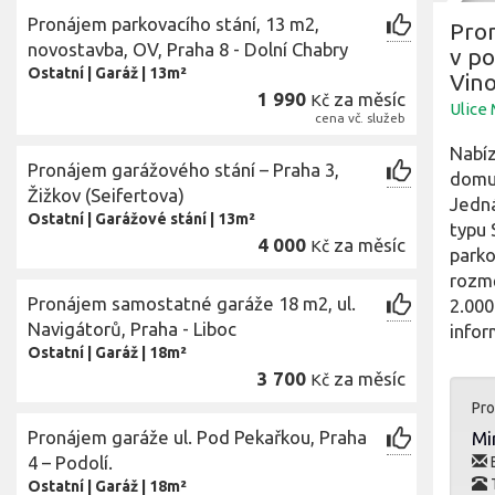
Pronájem parkovacího stání, 13 m2,
Pro
novostavba, OV, Praha 8 - Dolní Chabry
v po
Ostatní
|
Garáž
|
13m²
Vin
1 990
za měsíc
Kč
Ulice
cena vč. služeb
Nabíz
Pronájem garážového stání – Praha 3,
domu 
Žižkov (Seifertova)
Jedná
Ostatní
|
Garážové stání
|
13m²
typu 
4 000
za měsíc
Kč
parko
rozmě
Pronájem samostatné garáže 18 m2, ul.
2.000
Navigátorů, Praha - Liboc
infor
Ostatní
|
Garáž
|
18m²
3 700
za měsíc
Kč
Pro
Pronájem garáže ul. Pod Pekařkou, Praha
Mi
4 – Podolí.
E
T
Ostatní
|
Garáž
|
18m²