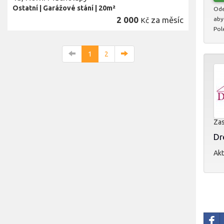
Ostatní
|
Garážové stání
|
20m²
Ode
2 000
za měsíc
aby
Kč
Pol
1
2
Zas
Dr
Akt