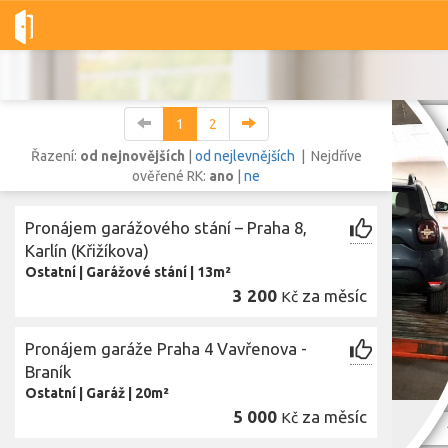
Dobré-nemovitosti.cz
obec Praha, okres Hlavní město Praha, Hl
1
2
Řazení:
od nejnovějších
|
od nejlevnějších
| Nejdříve
ověřené RK:
ano
|
ne
Vše
Byty
Domy
Pozemky
Pronájem garážového stání – Praha 8,
Karlín (Křižíkova)
Ostatní
|
Garážové stání
|
13m²
Lokalita
Lokalita
3 200
za měsíc
Kč
obec Praha
,
okres Hlavní město Praha, Hlavní město Praha
Cena
Pronájem garáže Praha 4 Vavřenova -
Braník
Ostatní
|
Garáž
|
20m²
5 000
za měsíc
Kč
Zob