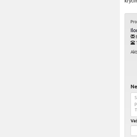
kryti
Pro
Il
E
Akt
Ne
Va