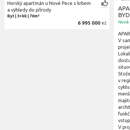
Horský apartmán u Nové Pece s krbem
APA
a výhledy do přírody
BYD
Byt
|
3+kk
|
76m²
Nová 
6 995 000
Kč
APAR
V sam
proj
Lokal
dostu
situo
Stože
v reg
cykli
menší
majit
archi
funkč
vstup
V pro