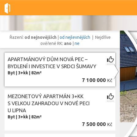
Dobré-nemovitosti.cz
obec Nová Pec, okres Prachatice, Jihočes
Řazení:
od nejnovějších
|
od nejlevnějších
| Nejdříve
ověřené RK:
ano
|
ne
APARTMÁNOVÝ DŮM NOVÁ PEC –
Vše
Byty
Domy
Pozemky
BYDLENÍ I INVESTICE V SRDCI ŠUMAVY
Byt
|
3+kk
|
82m²
7 100 000
Kč
Lokalita
Lokalita
obec Nová Pec
,
okres Prachatice, Jihočeský kraj
MEZONETOVÝ APARTMÁN 3+KK
Cena
S VELKOU ZAHRADOU V NOVÉ PECI
U LIPNA
Byt
|
3+kk
|
82m²
7 500 000
Kč
Z