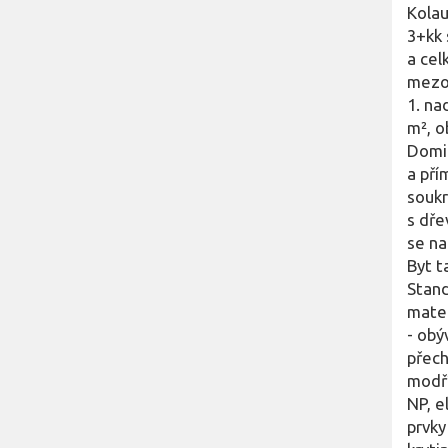
Kolau
3+kk 
a cel
mezon
1. na
m², o
Domin
a pří
soukr
s dře
se na
Byt t
Stand
mater
- obý
přech
modří
NP, e
prvky