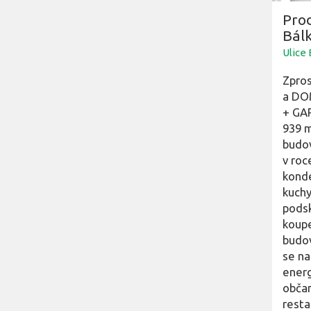
Prod
Bálk
Ulice
Zpro
a DO
+ GAR
939 m
budov
v roc
konde
kuchy
podsk
koupe
budov
se na
energ
občan
resta