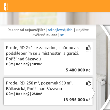
Dobré-nemovitosti.cz
obec Poříčí nad Sázavou, okres Benešov,
Řazení:
od nejnovějších
|
od nejlevnějších
| Nejdříve
ověřené RK:
ano
|
ne
Prodej RD 2+1 se zahradou, s půdou a s
Vše
Byty
Domy
Pozemky
podsklepením se 3 místnostmi a garáží,
Poříčí nad Sázavou
Dům
|
Rodinný
|
109m²
Lokalita
5 480 000
Kč
Lokalita
obec Poříčí nad Sázavou
,
okres Benešov, Středočeský kraj
Cena
Prodej RD, 258 m², pozemek 939 m²,
Bálkovická, Poříčí nad Sázavou
Dům
|
Rodinný
|
258m²
13 995 000
Kč
Z