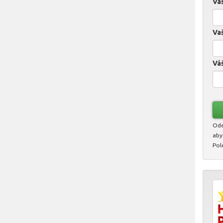
Va
Vaš
Váš
Ode
aby
Pol