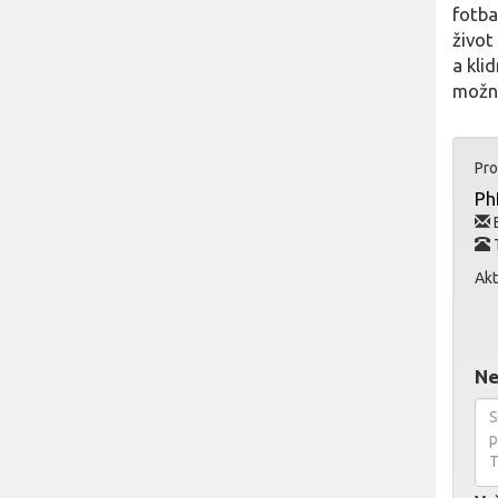
fotbal
život
a kli
možná
Pro
Ph
E
T
Akt
Ne