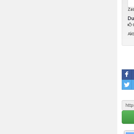
Zas
Du
O
Akt