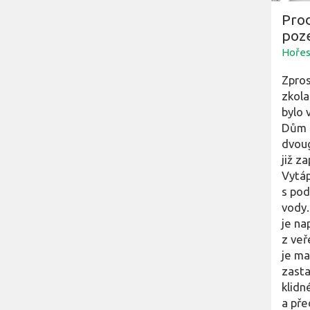
Pro
poz
Hořes
Zpros
zkola
bylo 
Dům d
dvoug
již z
Vytáp
s pod
vody.
je na
z veř
je ma
zasta
klidn
a pře