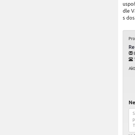
uspoř
dle V
s dos
Pro
Re
E
T
Akt
Ne