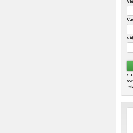
Va
Vaš
Váš
Ode
aby
Pol