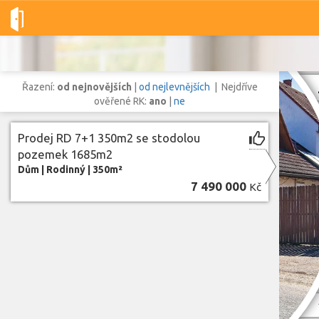
Dobré-nemovitosti.cz
obec Hořesedly, okres Rakovník, Středoč
Řazení:
od nejnovějších
|
od nejlevnějších
| Nejdříve
ověřené RK:
ano
|
ne
Prodej RD 7+1 350m2 se stodolou
Vše
Byty
Domy
Pozemky
pozemek 1685m2
Dům
|
Rodinný
|
350m²
7 490 000
Kč
Lokalita
Lokalita
obec Hořesedly
,
okres Rakovník, Středočeský kraj
Cena
Z