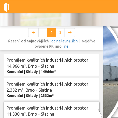
Dobré-nemovitosti.cz
obec Brno, okres Brno-město, Jihomoravs
1
2
3
Řazení:
od nejnovějších
|
od nejlevnějších
| Nejdříve
ověřené RK:
ano
|
ne
Vše
Byty
Domy
Pozemky
Pronájem kvalitních industriálních prostor
14.966 m², Brno - Slatina
Komerční
|
Sklady
|
14966m²
Lokalita
Lokalita
obec Brno
,
okres Brno-město, Jihomoravský kraj
Pronájem kvalitních industriálních prostor
Cena
2.332 m², Brno - Slatina
Komerční
|
Sklady
|
2332m²
Pronájem kvalitních industriálních prostor
Zobr
11.330 m², Brno - Slatina