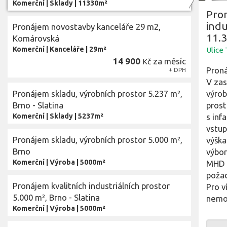
Komerční
|
Sklady
|
11330m²
Pron
indu
Pronájem novostavby kanceláře 29 m2,
11.3
Komárovská
Komerční
|
Kanceláře
|
29m²
Ulice
14 900
za měsíc
Kč
Proná
+ DPH
V zas
Pronájem skladu, výrobních prostor 5.237 m²,
výrob
Brno - Slatina
prost
Komerční
|
Sklady
|
5237m²
s inf
vstup
Pronájem skladu, výrobních prostor 5.000 m²,
výška
Brno
výbor
Komerční
|
Výroba
|
5000m²
MHD v
požad
Pronájem kvalitních industriálních prostor
Pro v
5.000 m², Brno - Slatina
nemov
Komerční
|
Výroba
|
5000m²