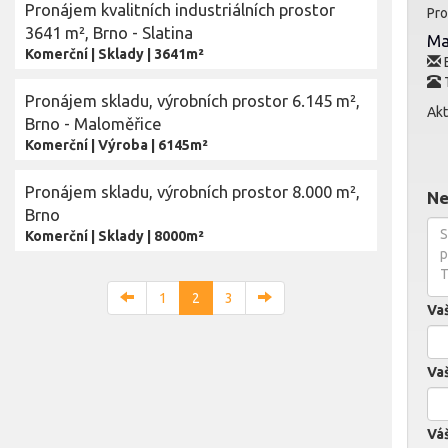
Pronájem kvalitních industriálních prostor
Pro
3641 m², Brno - Slatina
Ma
Komerční
|
Sklady
|
3641m²
E
Pronájem skladu, výrobních prostor 6.145 m²,
Akt
Brno - Maloměřice
Komerční
|
Výroba
|
6145m²
Pronájem skladu, výrobních prostor 8.000 m²,
Ne
Brno
Komerční
|
Sklady
|
8000m²
1
2
3
Va
Vaš
Váš