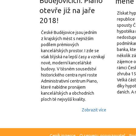
Budějovicích: Piano
méně
otevře již na jaře
Získat hy
2018!
republice 
spousty Č
hypotéka n
České Budějovice jsou jedním
nedostupn
z krajských měst s nejnižším
podmínkam
podílem prémiových
banka, kte
kancelářských prostor. I zde se
několik z
však blýská na lepší časy a vznikají
zájemce o 
nové, moderní kancelářské
rámci Čes
budovy. V těsném sousedství
zhruba 15
historického centra nyní roste
Velká část
Administrativní centrum Piano,
díky hypo
které nabídne pronájem
daních. A 
kancelářských a obchodních
ploch té nejvyšší kvality.
Zobrazit více
Ceník inzerce
O serveru, provozovatel
Pod