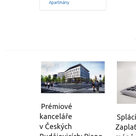
Apartmány
Prémiové
kanceláře
Splác
v Českých
Zapla