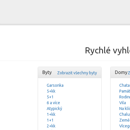
Rychlé vyhl
Byty
Domy
Zobrazit všechny byty
Z
Garsonka
Chata
5+kk
Památ
5+1
Rodin
6 a více
Vila
Atypický
Na klí
1+kk
Chalu
1+1
Zeměd
2+kk
Víceg