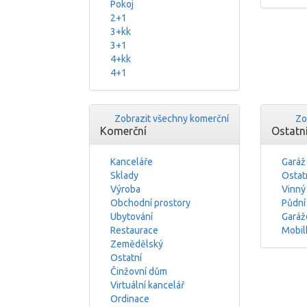
Pokoj
2+1
3+kk
3+1
4+kk
4+1
Zobrazit všechny komerční
Zo
Komerční
Ostatn
Kanceláře
Garáž
Sklady
Ostat
Výroba
Vinný
Obchodní prostory
Půdní
Ubytování
Garáž
Restaurace
Mobil
Zemědělský
Ostatní
Činžovní dům
Virtuální kancelář
Ordinace