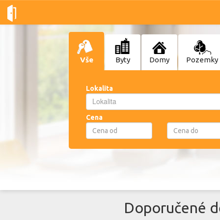
Vše
Byty
Domy
Pozemky
Lokalita
Lokalita
Lokalita
Cena
Doporučené de