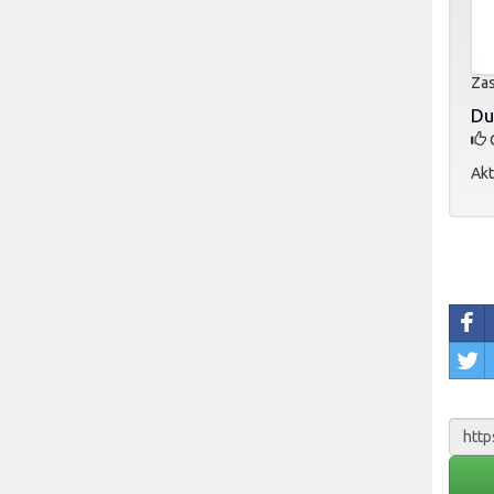
Zas
Du
O
Akt