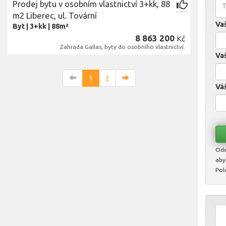
Prodej bytu v osobním vlastnictví 3+kk, 88
m2 Liberec, ul. Tovární
Va
Byt
|
3+kk
|
88m²
8 863 200
Kč
Zahrada Gallas, byty do osobního vlastnictví.
Vaš
1
2
Váš
Ode
aby
Pol