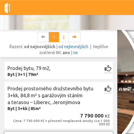
Dobré-nemovitosti.cz
obec Liberec, okres Liberec, Liberecký kr
1
2
Řazení:
od nejnovějších
|
od nejlevnějších
| Nejdříve
ověřené RK:
ano
|
ne
Vše
Byty
Domy
Pozemky
Prodej bytu, 79 m2,
Byt
|
3+1
|
79m²
Lokalita
Lokalita
Prodej prostorného družstevního bytu
obec Liberec
,
okres Liberec, Liberecký kraj
3+kk, 84,8 m² s garážovým stáním
Cena
a terasou – Liberec, Jeronýmova
Byt
|
3+kk
|
85m²
7 790 000
Kč
Cena: 7 790 000 Kč + převzetí nesplacené anuity cca 1 000
000 Kč
Z