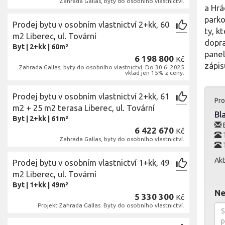
Zahrada Gallas, byty do osobního vlastnictví.
a Hr
parko
Prodej bytu v osobním vlastnictví 2+kk, 60
ty, k
m2 Liberec, ul. Tovární
dopra
Byt
|
2+kk
|
60m²
panel
6 198 800
Kč
zápis
Zahrada Gallas, byty do osobního vlastnictví. Do 30.6. 2025
vklad jen 15% z ceny.
Prodej bytu v osobním vlastnictví 2+kk, 61
Pro
m2 + 25 m2 terasa Liberec, ul. Tovární
Bl
Byt
|
2+kk
|
61m²
E
6 422 670
Kč
T
Zahrada Gallas, byty do osobního vlastnictví.
T
Akt
Prodej bytu v osobním vlastnictví 1+kk, 49
m2 Liberec, ul. Tovární
Byt
|
1+kk
|
49m²
Ne
5 330 300
Kč
Projekt Zahrada Gallas. Byty do osobního vlastnictví.