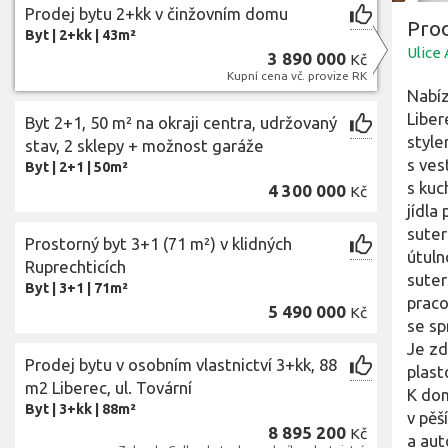
Prodej bytu 2+kk v činžovním domu
Pro
Byt
|
2+kk
|
43m²
Ulice 
3 890 000
Kč
Kupní cena vč. provize RK
Nabíz
Liber
Byt 2+1, 50 m² na okraji centra, udržovaný
style
stav, 2 sklepy + možnost garáže
s ves
Byt
|
2+1
|
50m²
s kuc
4 300 000
Kč
jídla
suter
Prostorný byt 3+1 (71 m²) v klidných
útuln
Ruprechticích
suter
Byt
|
3+1
|
71m²
praco
5 490 000
Kč
se sp
Je zd
Prodej bytu v osobním vlastnictví 3+kk, 88
plast
m2 Liberec, ul. Tovární
K dom
Byt
|
3+kk
|
88m²
v pěš
8 895 200
Kč
a aut