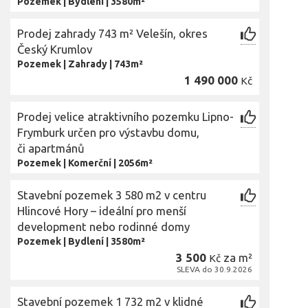
Pozemek
|
Bydlení
|
3580m²
Prodej zahrady 743 m² Velešín, okres
Český Krumlov
Pozemek
|
Zahrady
|
743m²
1 490 000
Kč
Prodej velice atraktivního pozemku Lipno-
Frymburk určen pro výstavbu domu,
či apartmánů
Pozemek
|
Komerční
|
2056m²
Stavební pozemek 3 580 m2 v centru
Hlincové Hory – ideální pro menší
development nebo rodinné domy
Pozemek
|
Bydlení
|
3580m²
3 500
za m²
Kč
SLEVA do 30.9.2026
Stavební pozemek 1 732 m2 v klidné