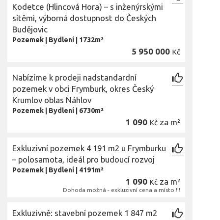
Kodetce (Hlincová Hora) – s inženýrskými
sítěmi, výborná dostupnost do Českých
Budějovic
Pozemek
|
Bydlení
|
1732m²
5 950 000
Kč
Nabízíme k prodeji nadstandardní
pozemek v obci Frymburk, okres Český
Krumlov oblas Náhlov
Pozemek
|
Bydlení
|
6730m²
1 090
za m²
Kč
Exkluzivní pozemek 4 191 m2 u Frymburku
– polosamota, ideál pro budoucí rozvoj
Pozemek
|
Bydlení
|
4191m²
1 090
za m²
Kč
Dohoda možná - exkluzivní cena a místo !!!
Exkluzivně: stavební pozemek 1 847 m2