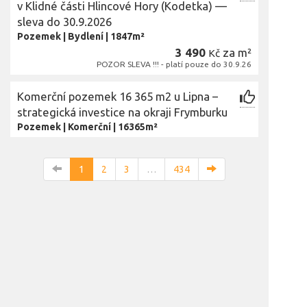
v Klidné části Hlincové Hory (Kodetka) —
sleva do 30.9.2026
Pozemek
|
Bydlení
|
1847m²
3 490
za m²
Kč
POZOR SLEVA !!! - platí pouze do 30.9.26
Komerční pozemek 16 365 m2 u Lipna –
strategická investice na okraji Frymburku
Pozemek
|
Komerční
|
16365m²
1
2
3
…
434