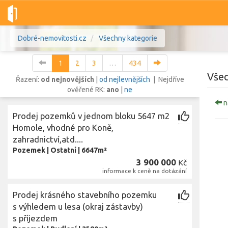
Dobré-nemovitosti.cz
Všechny kategorie
1
2
3
…
434
Všec
Řazení:
od nejnovějších
|
od nejlevnějších
| Nejdříve
ověřené RK:
ano
|
ne
n
Vše
Byty
Domy
Pozemky
Prodej pozemků v jednom bloku 5647 m2
Homole, vhodné pro Koně,
zahradnictví,atd....
Lokalita
Lokalita
Pozemek
|
Ostatní
|
6647m²
Lokalita
3 900 000
Kč
Cena
informace k ceně na dotázání
Prodej krásného stavebního pozemku
s výhledem u lesa (okraj zástavby)
s příjezdem