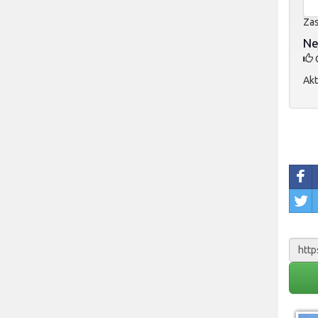
Zas
Ne
O
Akt