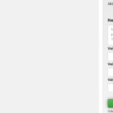
Akt
Ne
Va
Vaš
Váš
Ode