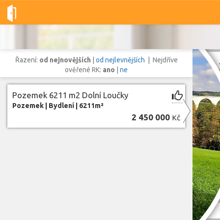
Dobré-nemovitosti.cz
obec Dolní Loučky, okres Brno-venkov, J
Řazení:
od nejnovějších
|
od nejlevnějších
| Nejdříve
ověřené RK:
ano
|
ne
Pozemek 6211 m2 Dolní Loučky
Vše
Byty
Domy
Pozemky
Pozemek
|
Bydlení
|
6211m²
2 450 000
Kč
Lokalita
Lokalita
obec Dolní Loučky
,
okres Brno-venkov, Jihomoravský kraj
Cena
Zo