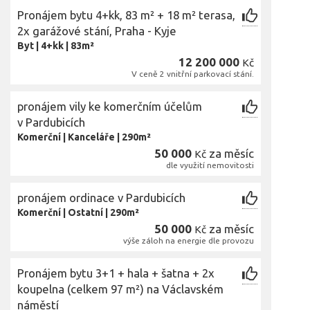
Pronájem bytu 4+kk, 83 m² + 18 m² terasa,
2x garážové stání, Praha - Kyje
Byt
|
4+kk
|
83m²
12 200 000
Kč
V ceně 2 vnitřní parkovací stání.
pronájem vily ke komerčním účelům
v Pardubicích
Komerční
|
Kanceláře
|
290m²
50 000
za měsíc
Kč
dle využití nemovitosti
pronájem ordinace v Pardubicích
Komerční
|
Ostatní
|
290m²
50 000
za měsíc
Kč
výše záloh na energie dle provozu
Pronájem bytu 3+1 + hala + šatna + 2x
koupelna (celkem 97 m²) na Václavském
náměstí