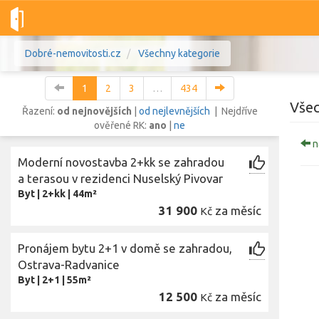
Dobré-nemovitosti.cz
Všechny kategorie
1
2
3
…
434
Všec
Řazení:
od nejnovějších
|
od nejlevnějších
| Nejdříve
ověřené RK:
ano
|
ne
n
Vše
Byty
Domy
Pozemky
Moderní novostavba 2+kk se zahradou
a terasou v rezidenci Nuselský Pivovar
Byt
|
2+kk
|
44m²
Lokalita
Lokalita
31 900
za měsíc
Kč
Lokalita
Cena
Pronájem bytu 2+1 v domě se zahradou,
Ostrava-Radvanice
Byt
|
2+1
|
55m²
12 500
za měsíc
Kč