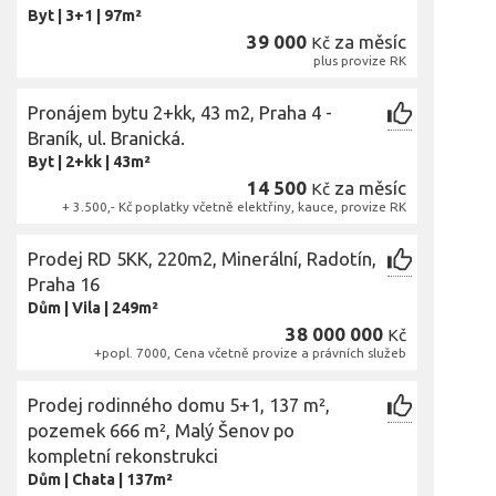
Byt
|
3+1
|
97m²
39 000
za měsíc
Kč
plus provize RK
Pronájem bytu 2+kk, 43 m2, Praha 4 -
Braník, ul. Branická.
Byt
|
2+kk
|
43m²
14 500
za měsíc
Kč
+ 3.500,- Kč poplatky včetně elektřiny, kauce, provize RK
Prodej RD 5KK, 220m2, Minerální, Radotín,
Praha 16
Dům
|
Vila
|
249m²
38 000 000
Kč
+popl. 7000, Cena včetně provize a právních služeb
Prodej rodinného domu 5+1, 137 m²,
pozemek 666 m², Malý Šenov po
kompletní rekonstrukci
Dům
|
Chata
|
137m²