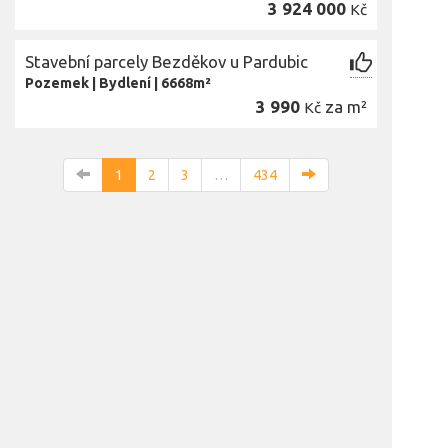
3 924 000
Kč
Stavební parcely Bezděkov u Pardubic
Pozemek
|
Bydlení
|
6668m²
3 990
za m²
Kč
1
2
3
…
434