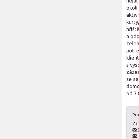
nejat
okolí
aktiv
kurty
hřišt
a odp
zelen
potře
klien
s vys
zázem
se sa
domov
od 3.
Pro
Zd
E