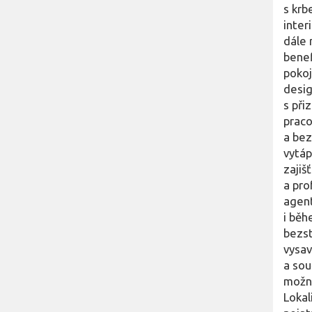
s krb
inter
dále 
benef
pokoj
desig
s při
praco
a be
vytáp
zajiš
a pro
agent
i běh
bezst
vysav
a sou
možno
Lokal