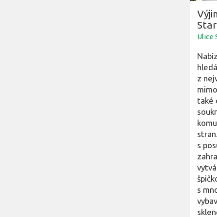
Výji
Star
Ulice 
Nabíz
hledá
z nej
mimo
také 
soukr
komun
stran
s pos
zahra
vytvá
špičk
s mno
vybav
sklen