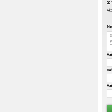
Akt
Ne
Va
Vaš
Váš