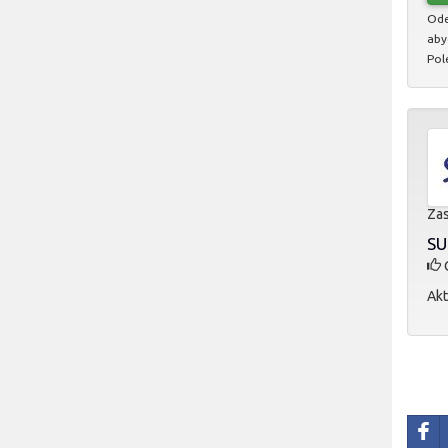
Ode
aby
Pol
Zas
SUN
O
Akt