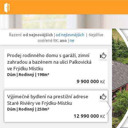
Dobré-nemovitosti.cz
obec Frýdek-Místek, okres Frýdek-Místek
Řazení:
od nejnovějších
|
od nejlevnějších
| Nejdříve
ověřené RK:
ano
|
ne
Prodej rodinného domu s garáží, zimní
Vše
Byty
Domy
Pozemky
zahradou a bazénem na ulici Palkovická
ve Frýdku Místku
Dům
|
Rodinný
|
198m²
Lokalita
9 900 000
Kč
Lokalita
obec Frýdek-Místek
,
okres Frýdek-Místek, Moravskoslezský kraj
Cena
Výjimečné bydlení na prestižní adrese
Staré Riviéry ve Frýdku-Místku
Dům
|
Rodinný
|
250m²
12 990 000
Kč
Z