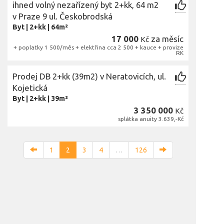
ihned volný nezařízený byt 2+kk, 64 m2
v Praze 9 ul. Českobrodská
Byt
|
2+kk
|
64m²
17 000
za měsíc
Kč
+ poplatky 1 500/měs + elektřina cca 2 500 + kauce + provize
RK
Prodej DB 2+kk (39m2) v Neratovicích, ul.
Kojetická
Byt
|
2+kk
|
39m²
3 350 000
Kč
splátka anuity 3.639,-Kč
1
2
3
4
…
126