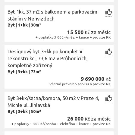
Byt 1kk, 37 m2 s balkonem a parkovacím
stáním v Nehvizdech
Byt
|
1+kk
|
38m²
15 500
za měsíc
Kč
+ poplatky 3 000,-/měs. + kauce + provize RK
Designový byt 3+kk po kompletní
rekonstrukci, 73,6 m2 v Průhonicích,
kompletně zařízený
Byt
|
3+kk
|
73m²
9 690 000
Kč
Včetně právního servisu a provize RK
Byt 3+kk/śatna/komora, 50 m2 v Praze 4,
Michle ul. Jihlavská
Byt
|
3+kk
|
50m²
26 000
za měsíc
Kč
+ poplatky 1 500 Kč/osoba + elektřina + kauce + provize RK