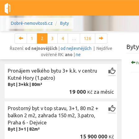
Dobré-nemovitosti.cz
Byty
1
2
3
4
…
126
Byt
Řazení:
od nejnovějších
|
od nejlevnějších
| Nejdříve
ověřené RK:
ano
|
ne
n
Vše
Byty
Domy
Pozemky
Pronájem velkého bytu 3+ k.k. v centru
Kutné Hory (1.patro)
Byt
|
3+kk
|
80m²
Lokalita
Lokalita
19 000
za měsíc
Kč
Lokalita
Cena
Prostorný byt v top stavu, 3+1, 80 m2 +
balkon 2 m2, zahrada 150 m2, 3.patro,
Praha 6 - Dejvice
Byt
|
3+1
|
82m²
Z
15 900 000
Kč