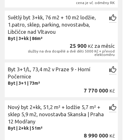
cena je vč. odměny RK
Světlý byt 3+kk, 76 m2 + 10 m2 lodžie,
1.patro, sklep, parking, novostavba,
Libčičce nad Vltavou
Byt
|
3+kk
|
86m²
25 900
za měsíc
Kč
služby na dva dospělé a dvě děti 5000 Kč + převod
elektoměru
Byt 3+1/L, 73,4 m2 v Praze 9 - Horní
Počernice
Byt
|
3+1
|
73m²
7 770 000
Kč
Nový byt 2+kk, 51,2 m² + lodžie 5,7 m² +
sklep 5,9 m2, novostavba Skanska | Praha
12 Modřany
Byt
|
2+kk
|
51m²
8 990 000
Kč