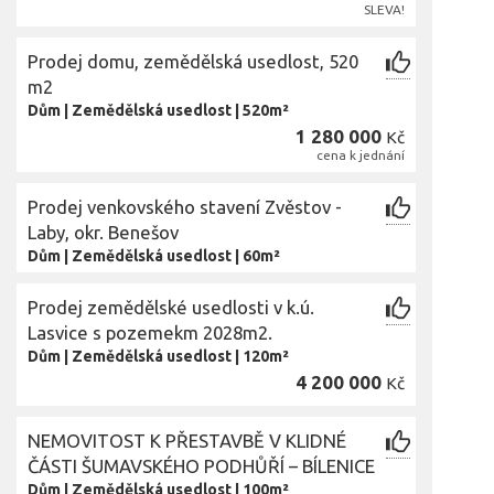
SLEVA!
Prodej domu, zemědělská usedlost, 520
m2
Dům
|
Zemědělská usedlost
|
520m²
1 280 000
Kč
cena k jednání
Prodej venkovského stavení Zvěstov -
Laby, okr. Benešov
Dům
|
Zemědělská usedlost
|
60m²
Prodej zemědělské usedlosti v k.ú.
Lasvice s pozemekm 2028m2.
Dům
|
Zemědělská usedlost
|
120m²
4 200 000
Kč
NEMOVITOST K PŘESTAVBĚ V KLIDNÉ
ČÁSTI ŠUMAVSKÉHO PODHŮŘÍ – BÍLENICE
Dům
|
Zemědělská usedlost
|
100m²