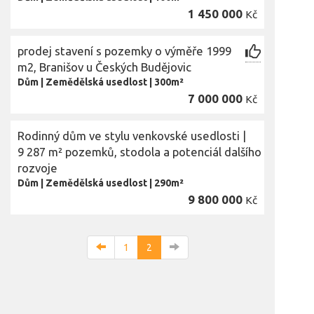
1 450 000
Kč
prodej stavení s pozemky o výměře 1999
m2, Branišov u Českých Budějovic
Dům
|
Zemědělská usedlost
|
300m²
7 000 000
Kč
Rodinný dům ve stylu venkovské usedlosti |
9 287 m² pozemků, stodola a potenciál dalšího
rozvoje
Dům
|
Zemědělská usedlost
|
290m²
9 800 000
Kč
1
2