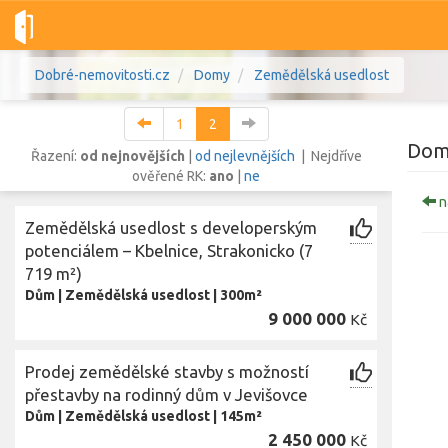
Dobré-nemovitosti.cz
Domy
Zemědělská usedlost
1
2
Dom
Řazení:
od nejnovějších
|
od nejlevnějších
| Nejdříve
ověřené RK:
ano
|
ne
n
Vše
Byty
Domy
Pozemky
Zemědělská usedlost s developerským
potenciálem – Kbelnice, Strakonicko (7
719 m²)
Lokalita
Lokalita
Dům
|
Zemědělská usedlost
|
300m²
Lokalita
9 000 000
Kč
Cena
Prodej zemědělské stavby s možností
přestavby na rodinný dům v Jevišovce
Dům
|
Zemědělská usedlost
|
145m²
Z
2 450 000
Kč