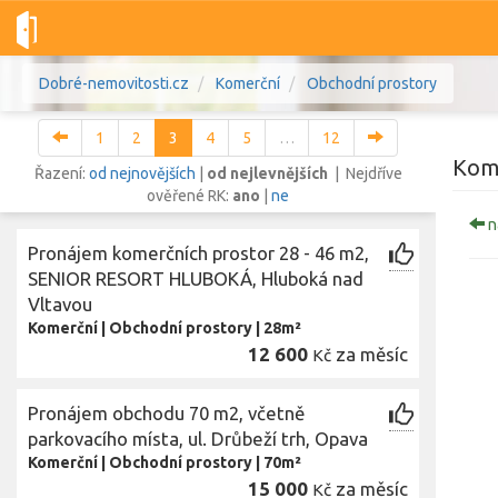
Dobré-nemovitosti.cz
Komerční
Obchodní prostory
1
2
3
4
5
…
12
Kome
Řazení:
od nejnovějších
|
od nejlevnějších
| Nejdříve
ověřené RK:
ano
|
ne
n
Vše
Byty
Domy
Pozemky
Pronájem komerčních prostor 28 - 46 m2,
SENIOR RESORT HLUBOKÁ, Hluboká nad
Vltavou
Lokalita
Lokalita
Komerční
|
Obchodní prostory
|
28m²
Lokalita
12 600
za měsíc
Kč
Cena
Pronájem obchodu 70 m2, včetně
parkovacího místa, ul. Drůbeží trh, Opava
Komerční
|
Obchodní prostory
|
70m²
Zobr
15 000
za měsíc
Kč