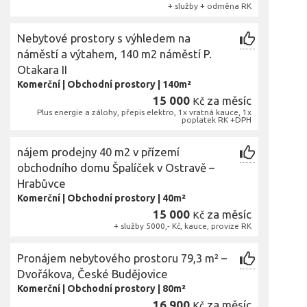
+ služby + odměna RK
Nebytové prostory s výhledem na
náměstí a výtahem, 140 m2 náměstí P.
Otakara II
Komerční
|
Obchodní prostory
|
140m²
15 000
za měsíc
Kč
Plus energie a zálohy, přepis elektro, 1x vratná kauce, 1x
poplatek RK +DPH
nájem prodejny 40 m2 v přízemí
obchodního domu Špalíček v Ostravě –
Hrabůvce
Komerční
|
Obchodní prostory
|
40m²
15 000
za měsíc
Kč
+ služby 5000,- Kč, kauce, provize RK
Pronájem nebytového prostoru 79,3 m² –
Dvořákova, České Budějovice
Komerční
|
Obchodní prostory
|
80m²
16 900
za měsíc
Kč