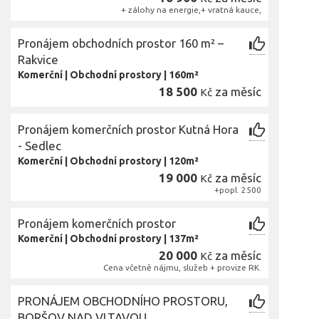
+ zálohy na energie,+ vratná kauce,
Pronájem obchodních prostor 160 m² –
Rakvice
Komerční
|
Obchodní prostory
|
160m²
18 500
za měsíc
Kč
Pronájem komerčních prostor Kutná Hora
- Sedlec
Komerční
|
Obchodní prostory
|
120m²
19 000
za měsíc
Kč
+popl. 2500
Pronájem komerčních prostor
Komerční
|
Obchodní prostory
|
137m²
20 000
za měsíc
Kč
Cena včetně nájmu, služeb + provize RK.
PRONÁJEM OBCHODNÍHO PROSTORU,
BORŠOV NAD VLTAVOU