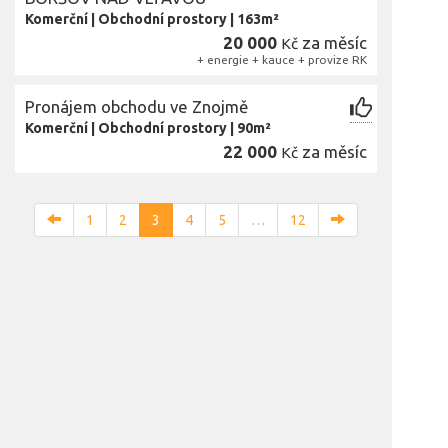
Komerční
|
Obchodní prostory
|
163m²
20 000
za měsíc
Kč
+ energie + kauce + provize RK
Pronájem obchodu ve Znojmě
Komerční
|
Obchodní prostory
|
90m²
22 000
za měsíc
Kč
1
2
3
4
5
…
12