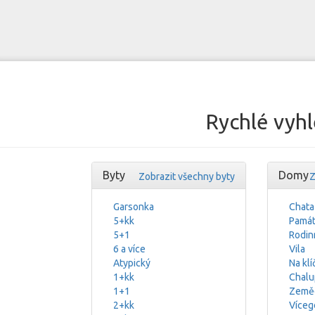
Rychlé vyhl
Byty
Domy
Zobrazit všechny byty
Z
Garsonka
Chata
5+kk
Památ
5+1
Rodin
6 a více
Vila
Atypický
Na klí
1+kk
Chalu
1+1
Zeměd
2+kk
Víceg