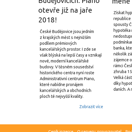
Budějovicích: Piano
méně
otevře již na jaře
Získat hy
2018!
republice 
spousty Č
hypotéka n
České Budějovice jsou jedním
nedostupn
z krajských měst s nejnižším
podmínkam
podílem prémiových
banka, kte
kancelářských prostor. I zde se
několik z
však blýská na lepší časy a vznikají
zájemce o 
nové, moderní kancelářské
rámci Čes
budovy. V těsném sousedství
zhruba 15
historického centra nyní roste
Velká část
Administrativní centrum Piano,
díky hypo
které nabídne pronájem
daních. A 
kancelářských a obchodních
ploch té nejvyšší kvality.
Zobrazit více
Ceník inzerce
O serveru, provozovatel
Pod