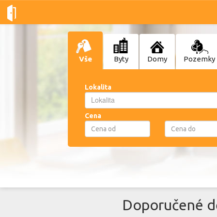
Vše
Byty
Domy
Pozemky
Lokalita
Lokalita
Lokalita
Cena
Doporučené de