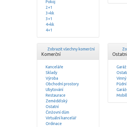
Pokoj
2+1
3+kk
3+1
4+kk
4+1
Zobrazit všechny komerční
Zo
Komerční
Ostatn
Kanceláře
Garáž
Sklady
Ostat
Výroba
Vinný
Obchodní prostory
Půdní
Ubytování
Garáž
Restaurace
Mobil
Zemědělský
Ostatní
Činžovní dům
Virtuální kancelář
Ordinace