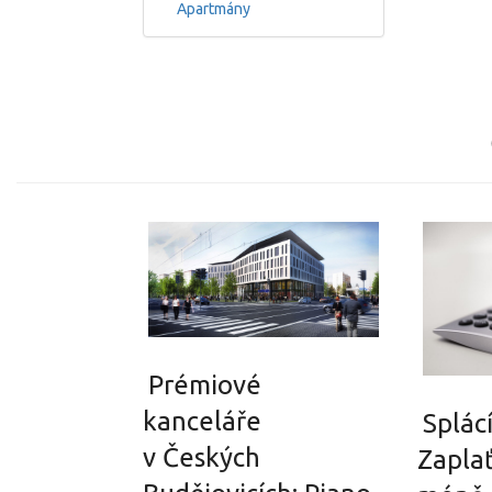
Apartmány
Prémiové
kanceláře
Splác
v Českých
Zapla