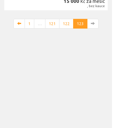
15 000
za měsíc
Kč
, bez kauce
1
…
121
122
123