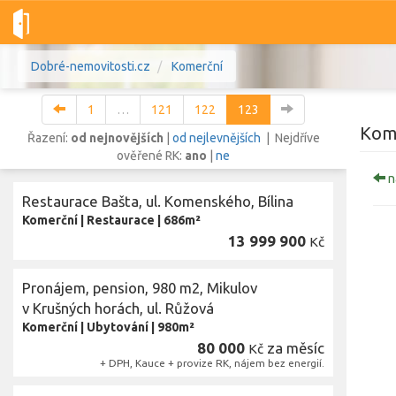
Dobré-nemovitosti.cz
Komerční
1
…
121
122
123
Kom
Řazení:
od nejnovějších
|
od nejlevnějších
| Nejdříve
ověřené RK:
ano
|
ne
n
Vše
Byty
Domy
Pozemky
Restaurace Bašta, ul. Komenského, Bílina
Komerční
|
Restaurace
|
686m²
13 999 900
Lokalita
Kč
Lokalita
Lokalita
Pronájem, pension, 980 m2, Mikulov
Cena
v Krušných horách, ul. Růžová
Komerční
|
Ubytování
|
980m²
80 000
za měsíc
Kč
+ DPH, Kauce + provize RK, nájem bez energií.
Zobr