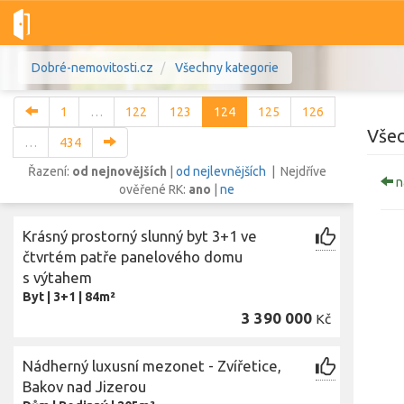
Dobré-nemovitosti.cz
Všechny kategorie
1
…
122
123
124
125
126
Všec
…
434
Řazení:
od nejnovějších
|
od nejlevnějších
| Nejdříve
n
ověřené RK:
ano
|
ne
Vše
Byty
Domy
Pozemky
Krásný prostorný slunný byt 3+1 ve
Lokalita
čtvrtém patře panelového domu
Lokalita
Lokalita
s výtahem
Byt
|
3+1
|
84m²
Cena
3 390 000
Kč
Nádherný luxusní mezonet - Zvířetice,
Bakov nad Jizerou