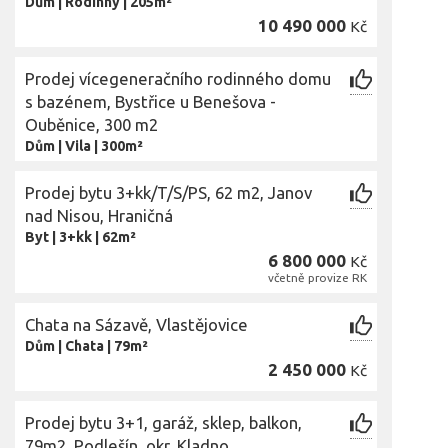
Dům
|
Rodinný
|
205m²
10 490 000
Kč
Prodej vícegeneračního rodinného domu
s bazénem, Bystřice u Benešova -
Ouběnice, 300 m2
Dům
|
Vila
|
300m²
Prodej bytu 3+kk/T/S/PS, 62 m2, Janov
nad Nisou, Hraničná
Byt
|
3+kk
|
62m²
6 800 000
Kč
včetně provize RK
Chata na Sázavě, Vlastějovice
Dům
|
Chata
|
79m²
2 450 000
Kč
Prodej bytu 3+1, garáž, sklep, balkon,
79m2, Podlešín, okr. Kladno