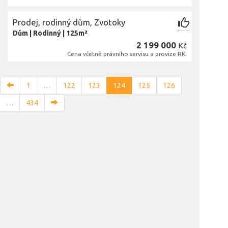
Prodej, rodinný dům, Zvotoky
Dům
|
Rodinný
|
125m²
2 199 000
Kč
Cena včetně právního servisu a provize RK.
1
…
122
123
124
125
126
…
434