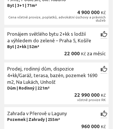
Byt
|
3+1
|
71m²
4 900 000
Kč
Cena včetně provize, poplatků, advokátní úschovy a právních
služeb
Pronájem světlého bytu 2+kk s lodžií
a výhledem do zeleně – Praha 5, Košíře
Byt
|
2+kk
|
52m²
22 000
za měsíc
Kč
Prodej, rodinný dům, dispozice
4+kk/Garáž, terasa, bazén, pozemek 1690
m2, Na Lukách, Unhošť
Dům
|
Rodinný
|
221m²
22 990 000
Kč
včetně provize RK
Zahrada v Přerově u Laguny
Pozemek
|
Zahrady
|
255m²
960 000
Kč