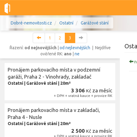
Dobré-nemovitosti.cz
Ostatní
Garážové stání
1
2
3
Osta
Řazení:
od nejnovějších
|
od nejlevnějších
| Nejdříve
ověřené RK:
ano
|
ne
n
Vše
Byty
Domy
Pozemky
Pronájem parkovacího místa v podzemní
garáži, Praha 2 - Vinohrady, zakladač
Ostatní
|
Garážové stání
|
20m²
Lokalita
Lokalita
3 306
za měsíc
Kč
Lokalita
+ DPH + vratná kauce + provize RK
Cena
Pronájem parkovacího místa v zakladači,
Praha 4 - Nusle
Ostatní
|
Garážové stání
|
20m²
Zob
2 500
za měsíc
Kč
+ DPH + vratná kauce + provize RK