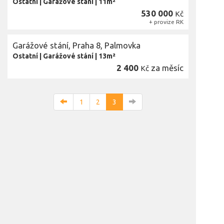
Ostatní
|
Garážové stání
|
11m²
530 000
Kč
+ provize RK
Garážové stání, Praha 8, Palmovka
Ostatní
|
Garážové stání
|
13m²
2 400
za měsíc
Kč
1
2
3