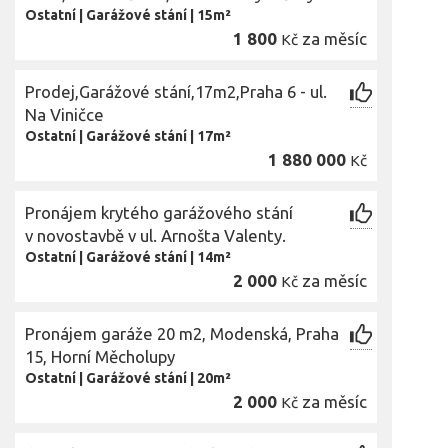
Ostatní
|
Garážové stání
|
15m²
1 800
za měsíc
Kč
Prodej,Garážové stání,17m2,Praha 6 - ul.
Na Viničce
Ostatní
|
Garážové stání
|
17m²
1 880 000
Kč
Pronájem krytého garážového stání
v novostavbě v ul. Arnošta Valenty.
Ostatní
|
Garážové stání
|
14m²
2 000
za měsíc
Kč
Pronájem garáže 20 m2, Modenská, Praha
15, Horní Měcholupy
Ostatní
|
Garážové stání
|
20m²
2 000
za měsíc
Kč