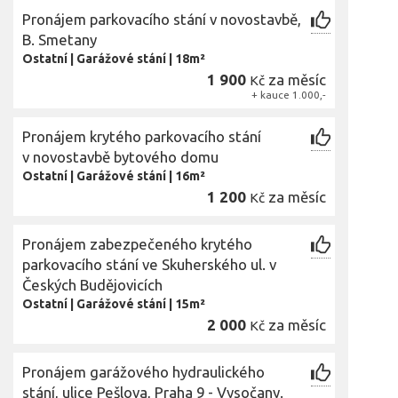
Pronájem parkovacího stání v novostavbě,
B. Smetany
Ostatní
|
Garážové stání
|
18m²
1 900
za měsíc
Kč
+ kauce 1.000,-
Pronájem krytého parkovacího stání
v novostavbě bytového domu
Ostatní
|
Garážové stání
|
16m²
1 200
za měsíc
Kč
Pronájem zabezpečeného krytého
parkovacího stání ve Skuherského ul. v
Českých Budějovicích
Ostatní
|
Garážové stání
|
15m²
2 000
za měsíc
Kč
Pronájem garážového hydraulického
stání, ulice Pešlova, Praha 9 - Vysočany.