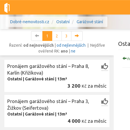
Dobré-nemovitosti.cz
Ostatní
Garážové stání
1
2
3
Osta
Řazení:
od nejnovějších
|
od nejlevnějších
| Nejdříve
ověřené RK:
ano
|
ne
n
Vše
Byty
Domy
Pozemky
Pronájem garážového stání – Praha 8,
Karlín (Křižíkova)
Ostatní
|
Garážové stání
|
13m²
Lokalita
Lokalita
3 200
za měsíc
Kč
Lokalita
Cena
Pronájem garážového stání – Praha 3,
Žižkov (Seifertova)
Ostatní
|
Garážové stání
|
13m²
4 000
za měsíc
Kč
Zob