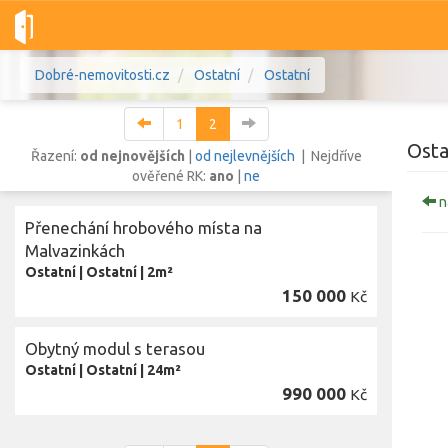
Dobré-nemovitosti.cz
Ostatní
Ostatní
1
2
Osta
Řazení:
od nejnovějších
|
od nejlevnějších
| Nejdříve
ověřené RK:
ano
|
ne
n
Vše
Byty
Domy
Pozemky
Přenechání hrobového místa na
Malvazinkách
Ostatní
|
Ostatní
|
2m²
Lokalita
Lokalita
150 000
Kč
Lokalita
Cena
Obytný modul s terasou
Ostatní
|
Ostatní
|
24m²
990 000
Kč
Zob