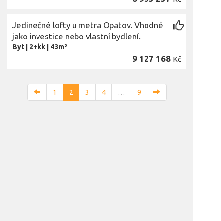
Jedinečné lofty u metra Opatov. Vhodné
jako investice nebo vlastní bydlení.
Byt
|
2+kk
|
43m²
9 127 168
Kč
1
2
3
4
…
9