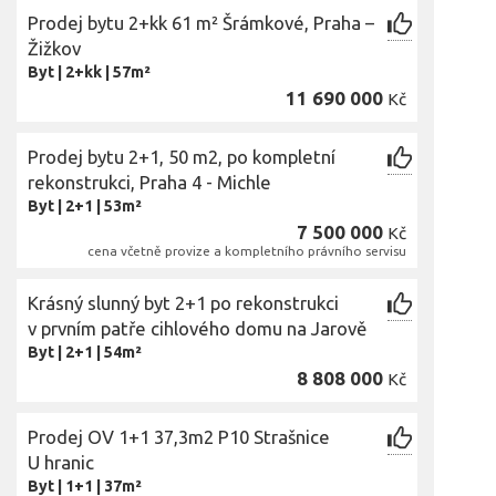
Prodej bytu 2+kk 61 m² Šrámkové, Praha –
Žižkov
Byt
|
2+kk
|
57m²
11 690 000
Kč
Prodej bytu 2+1, 50 m2, po kompletní
rekonstrukci, Praha 4 - Michle
Byt
|
2+1
|
53m²
7 500 000
Kč
cena včetně provize a kompletního právního servisu
Krásný slunný byt 2+1 po rekonstrukci
v prvním patře cihlového domu na Jarově
Byt
|
2+1
|
54m²
8 808 000
Kč
Prodej OV 1+1 37,3m2 P10 Strašnice
U hranic
Byt
|
1+1
|
37m²