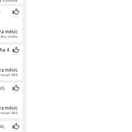
e a provize
–
za měsíc
jednu osobu
aha 4
za měsíc
+popl. 800
ci,
za měsíc
+popl. 800
ci,