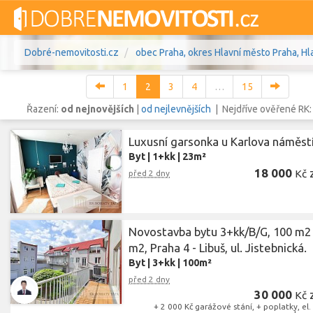
Dobré-nemovitosti.cz
obec Praha, okres Hlavní město Praha, Hl
1
2
3
4
…
15
Řazení:
od nejnovějších
|
od nejlevnějších
| Nejdříve ověřené RK
Luxusní garsonka u Karlova náměst
Vše
Byty
Domy
Pozemky
Byt
|
1+kk
|
23m²
18 000
Kč
před 2 dny
Lokalita
obec Praha
,
okres Hlavní město 
Lokalita
Cena
Novostavba bytu 3+kk/B/G, 100 m2
m2, Praha 4 - Libuš, ul. Jistebnická.
Byt
|
3+kk
|
100m²
před 2 dny
30 000
Kč
+ 2 000 Kč garážové stání, + poplatky, el.