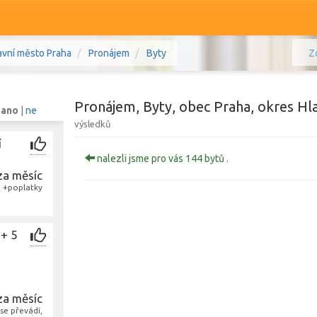
avní město Praha
Pronájem
Byty
Z
Pronájem, Byty, obec Praha, okres Hl
:
ano
|
ne
výsledků
í
Komerční
Ostatní
nalezli jsme pro vás 144 bytů .
za měsíc
+poplatky
Praha, Hlavní město Praha
Prodej i pronájem
Typ
Typ
 + 5
Zobrazit
1 266
bytů
za měsíc
 se převádí,