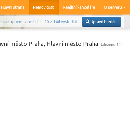
Hlavní strana
Nemovitosti
Realitní kanceláře
O serveru
obrazuji nemovitosti 11 - 20 z
144
výsledků
Upravit hledání
avní město Praha, Hlavní město Praha
Nalezeno 144
Prodej
Pronájem