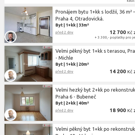
kauc
Pronájem bytu 1+kk s lodžií, 36 m² 
Praha 4, Otradovická.
Byt
|
1+kk
|
33m²
12 700
Kč
před 2 dny
+ 3.300,- poplatky pro 
Velmi pěkný byt 1+kk s terasou, Pr
- Michle
Byt
|
1+kk
|
20m²
14 200
Kč
před 2 dny
Velmi hezký byt 2+kk po rekonstruk
Praha 6 - Bubeneč
Byt
|
2+kk
|
40m²
18 900
Kč
před 2 dny
Velmi pěkný byt 1+kk po rekonstruk