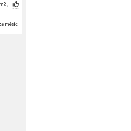
m2 ,
za měsíc