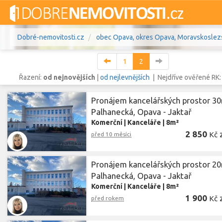
Dobré-nemovitosti.cz
obec Opava, okres Opava, Moravskoslezs
1
2
Řazení:
od nejnovějších
|
od nejlevnějších
| Nejdříve ověřené RK
Pronájem kancelářských prostor 30
Vše
Byty
Domy
Pozemky
Palhanecká, Opava - Jaktař
Komerční
|
Kanceláře
|
8m²
Lokalita
2 850
obec Opava
,
Kč
před 10 měsíci
okres Opava, Morav
Lokalita
Cena
Pronájem kancelářských prostor 20
Palhanecká, Opava - Jaktař
Komerční
|
Kanceláře
|
8m²
1 900
Kč
před rokem