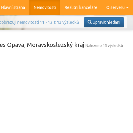
Hlavní strana
Nemovitosti
Realitní kanceláře
O serveru
Zobrazuji nemovitosti 11 - 13 z
13
výsledků
Upravit hledání
es Opava, Moravskoslezský kraj
Nalezeno 13 výsledků
Prodej
Pronájem