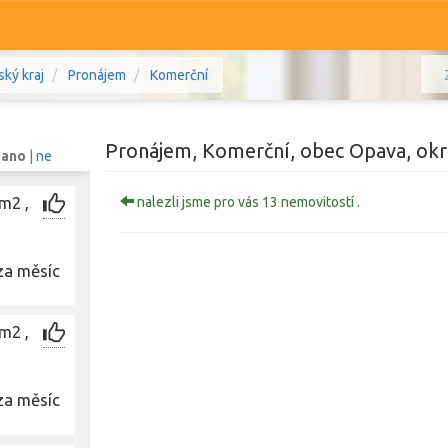
ký kraj
Pronájem
Komerční
Pronájem, Komerční, obec Opava, okr
:
ano
|
ne
m2 ,
nalezli jsme pro vás 13 nemovitostí .
Komerční
Ostatní
za měsíc
skoslezský kraj
Prodej i pronájem
Typ
Typ
m2 ,
Zobrazit
1 241
nemovitostí
za měsíc