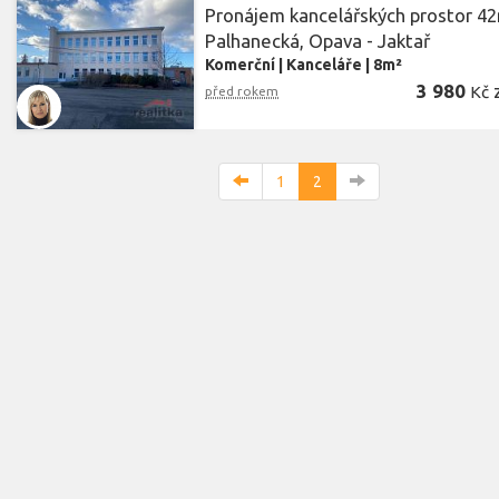
Pronájem kancelářských prostor 42
Palhanecká, Opava - Jaktař
Komerční
|
Kanceláře
|
8m²
3 980
Kč
před rokem
1
2