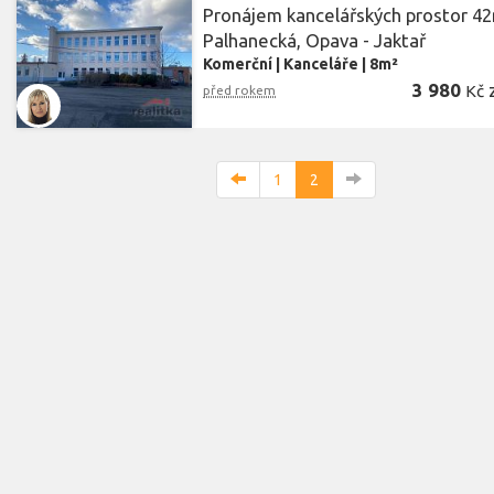
Pronájem kancelářských prostor 42
Palhanecká, Opava - Jaktař
Komerční
|
Kanceláře
|
8m²
3 980
Kč
před rokem
1
2