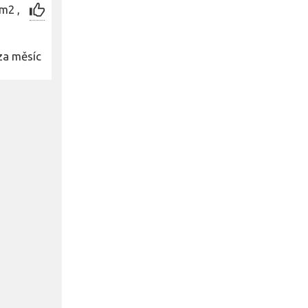
m2 ,
za měsíc