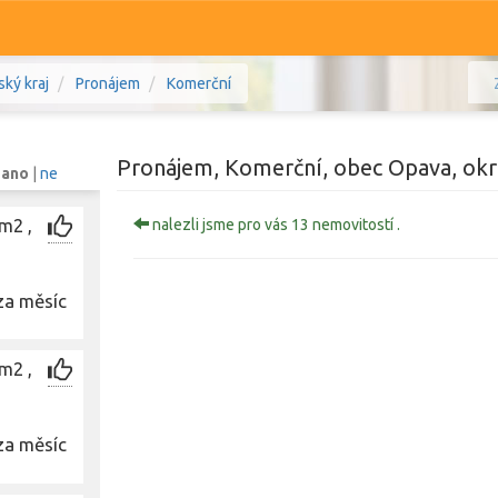
ký kraj
Pronájem
Komerční
Pronájem, Komerční, obec Opava, okr
:
ano
|
ne
m2 ,
nalezli jsme pro vás 13 nemovitostí .
Komerční
Ostatní
za měsíc
skoslezský kraj
Prodej i pronájem
Typ
Typ
m2 ,
Zobrazit
1 241
nemovitostí
za měsíc