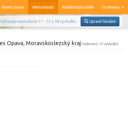
Hlavní strana
Nemovitosti
Realitní kanceláře
O serveru
Zobrazuji nemovitosti 11 - 13 z
13
výsledků
Upravit hledání
es Opava, Moravskoslezský kraj
Nalezeno 13 výsledků
Prodej
Pronájem