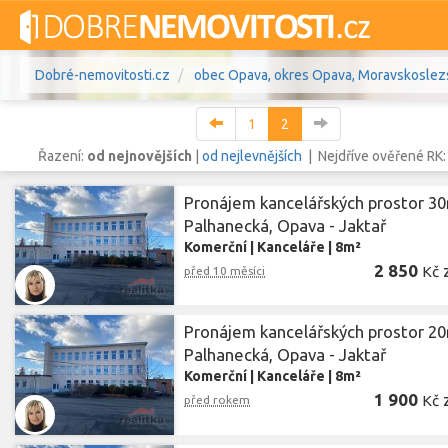
Dobré-nemovitosti.cz
obec Opava, okres Opava, Moravskoslezs
1
2
Řazení:
od nejnovějších
|
od nejlevnějších
| Nejdříve ověřené RK
Pronájem kancelářských prostor 30
Vše
Byty
Domy
Pozemky
Palhanecká, Opava - Jaktař
Komerční
|
Kanceláře
|
8m²
Lokalita
2 850
obec Opava
,
Kč
před 10 měsíci
okres Opava, Morav
Lokalita
Cena
Pronájem kancelářských prostor 20
Palhanecká, Opava - Jaktař
Komerční
|
Kanceláře
|
8m²
1 900
Kč
před rokem