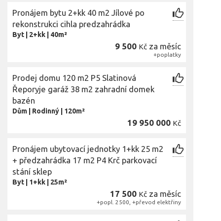
Pronájem bytu 2+kk 40 m2 Jílové po
rekonstrukci cihla predzahrádka
Byt
|
2+kk
|
40m²
9 500
za měsíc
Kč
+poplatky
Prodej domu 120 m2 P5 Slatinová
Řeporyje garáž 38 m2 zahradní domek
bazén
Dům
|
Rodinný
|
120m²
19 950 000
Kč
Pronájem ubytovací jednotky 1+kk 25 m2
+ předzahrádka 17 m2 P4 Krč parkovací
stání sklep
Byt
|
1+kk
|
25m²
17 500
za měsíc
Kč
+popl. 2500, +převod elektřiny