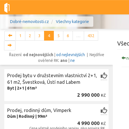
Dobré-nemovitosti.cz
Všechny kategorie
1
2
3
4
5
6
…
432
Všec
Řazení:
od nejnovějších
|
od nejlevnějších
| Nejdříve
n
ověřené RK:
ano
|
ne
Vše
Byty
Domy
Pozemky
Prodej bytu v družstevním vlastnictví 2+1,
Lokalita
61 m2, Švestková, Ústí nad Labem
Lokalita
Lokalita
Byt
|
2+1
|
61m²
2 990 000
Kč
Cena
Prodej, rodinný dům, Vimperk
Dům
|
Rodinný
|
99m²
4 990 000
Kč
Cena včetně prodejního servisu, plus provize RK.