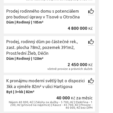
Prodej rodinného domu s potenciálem
pro budoucí úpravy v Tisové u Otročína
Dům
|
Rodinný
|
105m²
4 800 000
Kč
Prodej, rodinný dům po částečné rek.,
zast. plocha 78m2, pozemek 391m2,
Prostřední Žleb, Děčín
Dům
|
Rodinný
|
120m²
2 450 000
Kč
včetně provize a právních služeb
K pronájmu moderní světlý byt o dispozici
3kk a výměře 82m² v ulici Hartigova
Byt
|
3+kk
|
82m²
40 000
za měsíc
Kč
Nájem 40 000,-Kč | Zálohy za služby - 5 700,-Kč | Elektřina - 1
200,-Kč (převod na nájemce) | Kauce - 45 700,-Kč | Provize -
40 000,-Kč bez DPH