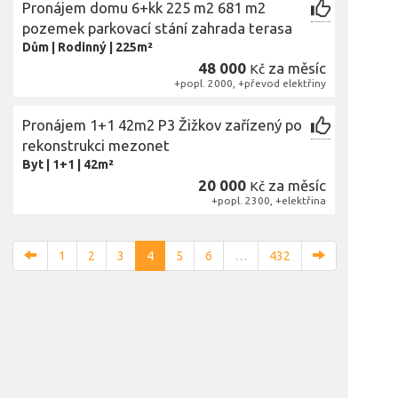
Pronájem domu 6+kk 225 m2 681 m2
pozemek parkovací stání zahrada terasa
Dům
|
Rodinný
|
225m²
48 000
za měsíc
Kč
+popl. 2000, +převod elektřiny
Pronájem 1+1 42m2 P3 Žižkov zařízený po
rekonstrukci mezonet
Byt
|
1+1
|
42m²
20 000
za měsíc
Kč
+popl. 2300, +elektřina
1
2
3
4
5
6
…
432