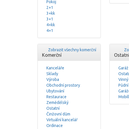
Pokoj
2+1
3+kk
3+1
4+kk
4+1
Zobrazit všechny komerční
Zo
Komerční
Ostatn
Kanceláře
Garáž
Sklady
Ostat
Výroba
Vinný
Obchodní prostory
Půdní
Ubytování
Garáž
Restaurace
Mobil
Zemědělský
Ostatní
Činžovní dům
Virtuální kancelář
Ordinace