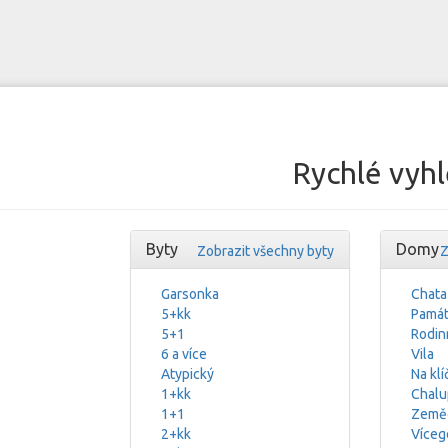
Rychlé vyhl
Byty
Domy
Zobrazit všechny byty
Z
Garsonka
Chata
5+kk
Památ
5+1
Rodin
6 a více
Vila
Atypický
Na klí
1+kk
Chalu
1+1
Zeměd
2+kk
Víceg