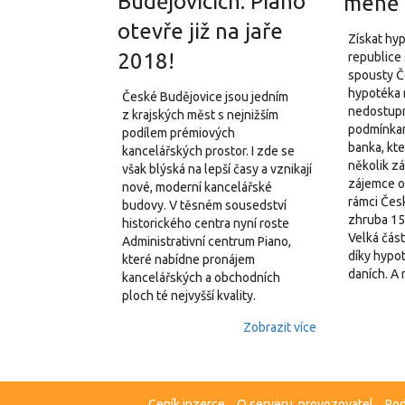
Budějovicích: Piano
méně
otevře již na jaře
Získat hy
2018!
republice 
spousty Č
hypotéka n
České Budějovice jsou jedním
nedostupn
z krajských měst s nejnižším
podmínkam
podílem prémiových
banka, kte
kancelářských prostor. I zde se
několik z
však blýská na lepší časy a vznikají
zájemce o 
nové, moderní kancelářské
rámci Čes
budovy. V těsném sousedství
zhruba 15
historického centra nyní roste
Velká část
Administrativní centrum Piano,
díky hypo
které nabídne pronájem
daních. A 
kancelářských a obchodních
ploch té nejvyšší kvality.
Zobrazit více
Ceník inzerce
O serveru, provozovatel
Pod