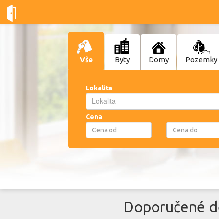
Vše
Byty
Domy
Pozemky
Lokalita
Lokalita
Lokalita
Cena
Doporučené de