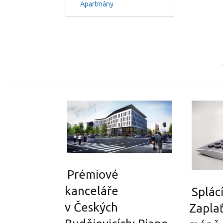
Apartmány
Prémiové
kanceláře
Splác
v Českých
Zapla