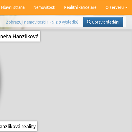
Hlavní strana
Nemovitosti
Realitní kanceláře
O serveru
Zobrazuji nemovitosti 1 - 9 z
9
výsledků
Upravit hledání
neta Hanzlíková
Prodej
Pronájem
nzlíková reality