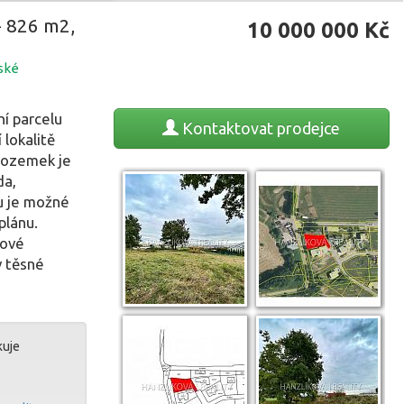
- 826 m2,
10 000 000
Kč
ské
í parcelu
Kontaktovat
prodejce
 lokalitě
Pozemek je
da,
u je možné
plánu.
tové
v těsné
kuje