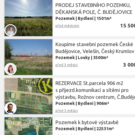
PRODEJ STAVEBNÍHO POZEMKU,
DĚKANSKÁ POLE, Č. BUDĚJOVICE
Pozemek
|
Bydlení
|
1501m²
15 50
před měsícem
Koupíme stavební pozemek České
Budějovice, Velešín, Český Krumlov
Pozemek
|
Louky
|
3500m²
3 00
před 3 měsíci
REZERVACE St.parcela 906 m2
s příjezd.komunikací a sítěmi pro
výstavbu, Rožnov centrum, Č.Buděj
Pozemek
|
Bydlení
|
906m²
před 5 měsíci
Pozemek k bytové výstavbě
Pozemek
|
Bydlení
|
22531m²