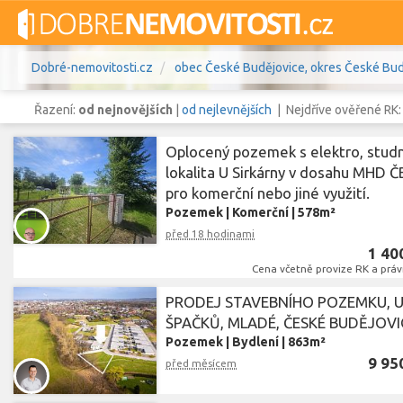
Dobré-nemovitosti.cz
obec České Budějovice, okres České Budě
Řazení:
od nejnovějších
|
od nejlevnějších
| Nejdříve ověřené RK
Oplocený pozemek s elektro, stud
lokalita U Sirkárny v dosahu MHD Č
pro komerční nebo jiné využití.
Vše
Byty
Domy
Pozemky
Pozemek
|
Komerční
|
578m²
před 18 hodinami
Lokalita
obec České Budějovice
,
okres 
Lokalita
1 40
Cena včetně provize RK a práv
Cena
PRODEJ STAVEBNÍHO POZEMKU, 
ŠPAČKŮ, MLADÉ, ČESKÉ BUDĚJOVI
Pozemek
|
Bydlení
|
863m²
9 95
před měsícem