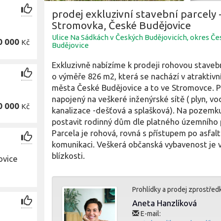
prodej exkluzivní stavební parcely 
Stromovka, České Budějovice
Ulice Na Sádkách v Českých Budějovicích, okres Če
0 000
Kč
Budějovice
Exkluzivně nabízíme k prodeji rohovou stavebn
o výměře 826 m2, která se nachází v atraktivní
města České Budějovice a to ve Stromovce. 
napojený na veškeré inženýrské sítě ( plyn, vo
0 000
Kč
kanalizace -dešťová a splašková). Na pozemk
postavit rodinný dům dle platného územního 
Parcela je rohová, rovná s přístupem po asfal
komunikaci. Veškerá občanská vybavenost je 
blízkosti.
ovice
Prohlídky a prodej zprostřed
Aneta Hanzlíková
E-mail: