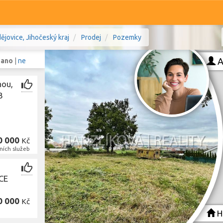
jovice, Jihočeský kraj
Prodej
Pozemky
A
:
ano
|
ne
nou,
B
Komerční
Ostatní
České Budějovice, Jihočeský kraj
Prodej i pronájem
0 000
Kč
ních služeb
Typ
Typ
U
CE
Zobrazit
801
pozemků
0 000
Kč
Ha