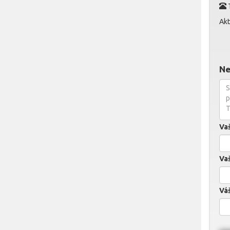
Akt
Ne
Va
Vaš
Váš