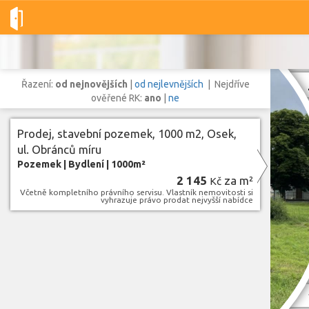
Dobré-nemovitosti.cz
obec Osek, okres Teplice, Ústecký kraj
Řazení:
od nejnovějších
|
od nejlevnějších
| Nejdříve
ověřené RK:
ano
|
ne
Prodej, stavební pozemek, 1000 m2, Osek,
Vše
Byty
Domy
Pozemky
ul. Obránců míru
Pozemek
|
Bydlení
|
1000m²
2 145
za m²
Kč
Lokalita
Včetně kompletního právního servisu. Vlastník nemovitosti si
vyhrazuje právo prodat nejvyšší nabídce
Lokalita
obec Osek
,
okres Teplice, Ústecký kraj
Cena
Zo