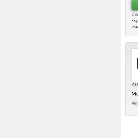
Ode
aby
Pol
Zas
Mol
Akt