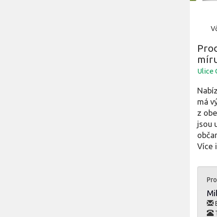
Vč
Prod
mír
Ulice
Nabíz
má vý
z obe
jsou 
obča
Více 
Pro
Mi
E