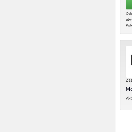
Ode
aby
Pol
Zas
Mol
Akt