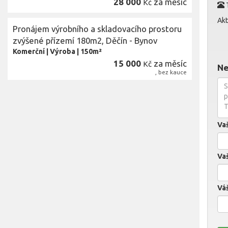
28 000
za měsíc
Kč
Akt
Pronájem výrobního a skladovacího prostoru
zvýšené přízemí 180m2, Děčín - Bynov
Komerční
|
Výroba
|
150m²
15 000
za měsíc
Kč
Ne
, bez kauce
Va
Vaš
Váš