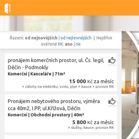
Dobré-nemovitosti.cz
obec Děčín, okres Děčín, Ústecký kraj
Řazení:
od nejnovějších
|
od nejlevnějších
| Nejdříve
ověřené RK:
ano
|
ne
pronájem komerčních prostor, ul. Čs. legií,
Vše
Byty
Domy
Pozemky
Děčín - Podmokly
Komerční
|
Kanceláře
|
71m²
15 000
za měsíc
Kč
Lokalita
+ zálohy na elektriku, vodu, plyn + kauce + provize RK
Lokalita
obec Děčín
,
okres Děčín, Ústecký kraj
Pronájem nebytového prostoru, výměra
Cena
cca 40m2, I.PP, ul.Křížová, Děčín
Komerční
|
Obchodní prostory
|
40m²
5 800
za měsíc
Kč
+ služby, kauce, provize RK
Zobr