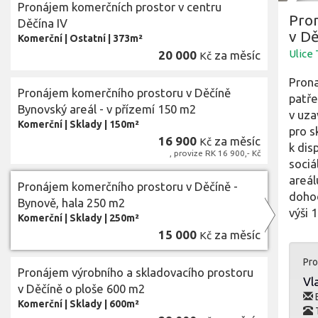
Pronájem komerčních prostor v centru
Pro
Děčína IV
v Dě
Komerční
|
Ostatní
|
373m²
Ulice 
20 000
za měsíc
Kč
Prona
Pronájem komerčního prostoru v Děčíně
patře
Bynovský areál - v přízemí 150 m2
v uza
Komerční
|
Sklady
|
150m²
pro s
16 900
za měsíc
Kč
k dis
, provize RK 16 900,- Kč
sociá
areál
Pronájem komerčního prostoru v Děčíně -
dohod
Bynově, hala 250 m2
výši 
Komerční
|
Sklady
|
250m²
15 000
za měsíc
Kč
Pro
Pronájem výrobního a skladovacího prostoru
Vla
v Děčíně o ploše 600 m2
E
Komerční
|
Sklady
|
600m²