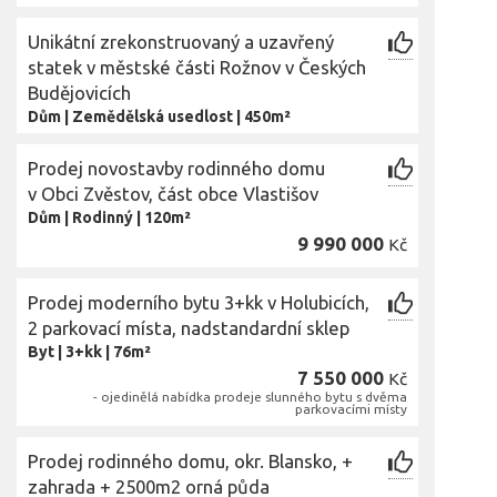
Unikátní zrekonstruovaný a uzavřený
statek v městské části Rožnov v Českých
Budějovicích
Dům
|
Zemědělská usedlost
|
450m²
Prodej novostavby rodinného domu
v Obci Zvěstov, část obce Vlastišov
Dům
|
Rodinný
|
120m²
9 990 000
Kč
Prodej moderního bytu 3+kk v Holubicích,
2 parkovací místa, nadstandardní sklep
Byt
|
3+kk
|
76m²
7 550 000
Kč
- ojedinělá nabídka prodeje slunného bytu s dvěma
parkovacími místy
Prodej rodinného domu, okr. Blansko, +
zahrada + 2500m2 orná půda