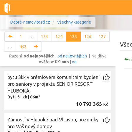
Dobré-nemovitosti.cz
Všechny kategorie
1
…
123
124
125
126
127
Všec
…
432
Řazení:
od nejnovějších
|
od nejlevnějších
| Nejdříve
n
ověřené RK:
ano
|
ne
Vše
Byty
Domy
Pozemky
bytu 3kk v prémiovém komunitním bydlení
Lokalita
pro seniory v projektu SENIOR RESORT
Lokalita
Lokalita
HLUBOKÁ
Byt
|
3+kk
|
86m²
Cena
10 793 365
Kč
Zámostí v Hluboké nad Vltavou, pozemky
pro Váš nový domov