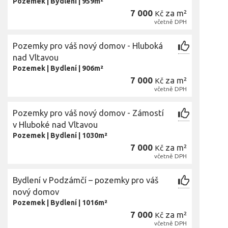
Pozemek
|
Bydlení
|
959m²
7 000
za m²
Kč
včetně DPH
Pozemky pro váš nový domov - Hluboká
nad Vltavou
Pozemek
|
Bydlení
|
906m²
7 000
za m²
Kč
včetně DPH
Pozemky pro váš nový domov - Zámostí
v Hluboké nad Vltavou
Pozemek
|
Bydlení
|
1030m²
7 000
za m²
Kč
včetně DPH
Bydlení v Podzámčí – pozemky pro váš
nový domov
Pozemek
|
Bydlení
|
1016m²
7 000
za m²
Kč
včetně DPH