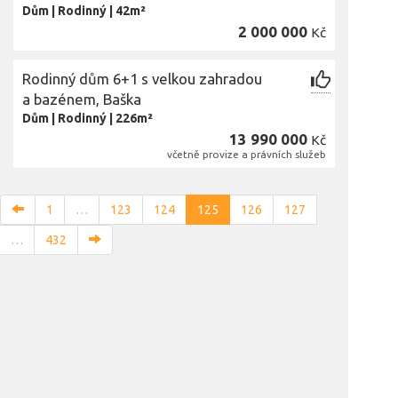
Dům
|
Rodinný
|
42m²
2 000 000
Kč
Rodinný dům 6+1 s velkou zahradou
a bazénem, Baška
Dům
|
Rodinný
|
226m²
13 990 000
Kč
včetně provize a právních služeb
1
…
123
124
125
126
127
…
432