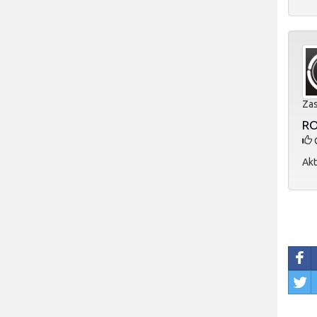
Zas
RO
O
Akt