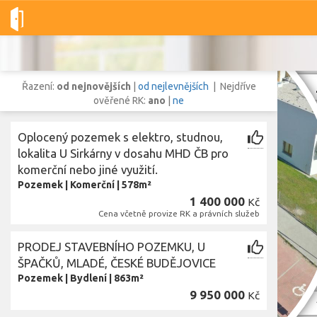
Dobré-nemovitosti.cz
obec České Budějovice, okres České Budě
Řazení:
od nejnovějších
|
od nejlevnějších
| Nejdříve
ověřené RK:
ano
|
ne
Oplocený pozemek s elektro, studnou,
Vše
Byty
Domy
Pozemky
lokalita U Sirkárny v dosahu MHD ČB pro
komerční nebo jiné využití.
Pozemek
|
Komerční
|
578m²
Lokalita
1 400 000
Kč
Lokalita
obec České Budějovice
,
okres České Budějovice, Jihočeský kraj
Cena včetně provize RK a právních služeb
Cena
PRODEJ STAVEBNÍHO POZEMKU, U
ŠPAČKŮ, MLADÉ, ČESKÉ BUDĚJOVICE
Pozemek
|
Bydlení
|
863m²
9 950 000
Kč
Zo