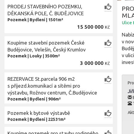
PRODEJ STAVEBNÍHO POZEMKU,
PRO
DĚKANSKÁ POLE, Č. BUDĚJOVICE
MLA
Pozemek
|
Bydlení
|
1501m²
Ulice
15 500 000
Kč
Nabíz
v nov
Koupíme stavební pozemek České
Buděj
Budějovice, Velešín, Český Krumlov
v uli
Pozemek
|
Louky
|
3500m²
inves
3 000 000
Kč
REZERVACE St.parcela 906 m2
Pro
s příjezd.komunikací a sítěmi pro
Ji
výstavbu, Rožnov centrum, Č.Budějovice
E
Pozemek
|
Bydlení
|
906m²
T
Pozemek k bytové výstavbě
Akt
Pozemek
|
Bydlení
|
22531m²
Koupíme pozemek pro stavbu rodinného