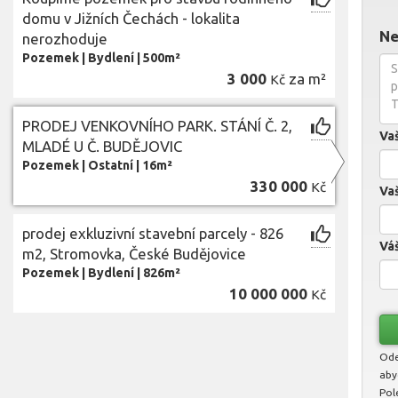
domu v Jižních Čechách - lokalita
Ne
nerozhoduje
Pozemek
|
Bydlení
|
500m²
3 000
za m²
Kč
PRODEJ VENKOVNÍHO PARK. STÁNÍ Č. 2,
Va
MLADÉ U Č. BUDĚJOVIC
Pozemek
|
Ostatní
|
16m²
330 000
Kč
Vaš
prodej exkluzivní stavební parcely - 826
Váš
m2, Stromovka, České Budějovice
Pozemek
|
Bydlení
|
826m²
10 000 000
Kč
Ode
aby
Pol