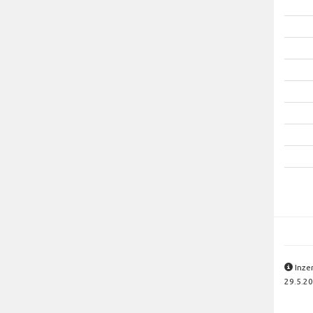
Inze
29.5.20